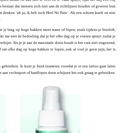
ns bestaat dat mensen zich niet aan de richtlijnen houden of gewoon hun
denken ‘ah ja, ik heb toch Heel No Pain’. Als een schoen knelt en niet
.
at je lang op hoge hakken moet staan of lopen, zoals tijdens je bruiloft,
ijkt me niet de bedoeling dat je het elke dag op je voeten sprayt zodat je
chijnt. Als je je aan de maximale dosis houdt is het vast niet ongezond,
d om elke dag op hoge hakken te lopen, ook al voel je geen pijn, het is
 gebruiken. Je kunt je huid insmeren voordat je er een tattoo gaat laten
die aan vechtsport of hardlopen doen schijnen het ook graag te gebruiken.