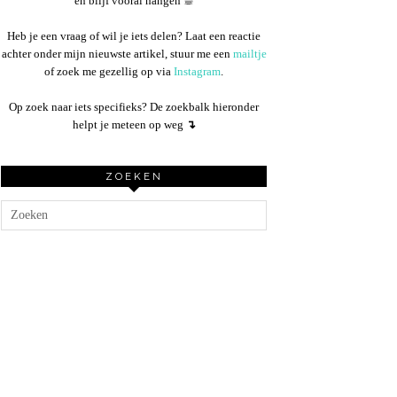
en blijf vooral hangen ☕︎
Heb je een vraag of wil je iets delen? Laat een reactie
achter onder mijn nieuwste artikel, stuur me een
mailtje
of zoek me gezellig op via
Instagram
.
Op zoek naar iets specifieks? De zoekbalk hieronder
helpt je meteen op weg
↴
ZOEKEN