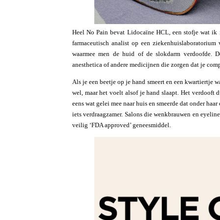
Heel No Pain bevat Lidocaïne HCL, een stofje wat ik m
farmaceutisch analist op een ziekenhuislaboratorium
waarmee men de huid of de slokdarm verdoofde. De 
anesthetica of andere medicijnen die zorgen dat je comp
Als je een beetje op je hand smeert en een kwartiertje wa
wel, maar het voelt alsof je hand slaapt. Het verdooft
eens wat gelei mee naar huis en smeerde dat onder haar 
iets verdraagzamer. Salons die wenkbrauwen en eyeliner
veilig ‘FDA approved’ geneesmiddel.