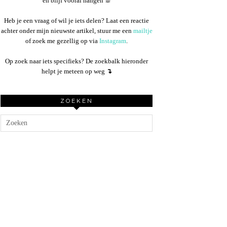
en blijf vooral hangen ☕︎
Heb je een vraag of wil je iets delen? Laat een reactie
achter onder mijn nieuwste artikel, stuur me een
mailtje
of zoek me gezellig op via
Instagram
.
Op zoek naar iets specifieks? De zoekbalk hieronder
helpt je meteen op weg
↴
ZOEKEN