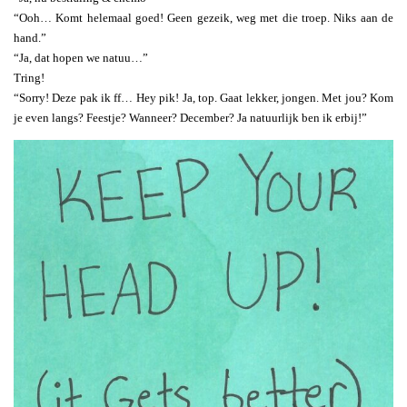
“Ooh… Komt helemaal goed! Geen gezeik, weg met die troep. Niks aan de
hand.”
“Ja, dat hopen we natuu…”
Tring!
“Sorry! Deze pak ik ff… Hey pik! Ja, top. Gaat lekker, jongen. Met jou? Kom
je even langs? Feestje? Wanneer? December? Ja natuurlijk ben ik erbij!”