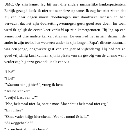
UMC. Op zijn kamer lag hij met drie andere mannelijke kankerpatienten.
Eerlijk gezegd keek ik niet uit naar deze opname. Ik zag het niet zitten dat
hij een paar dagen moest doorbrengen met doodzieke mensen en had
verwacht dat het zijn doorzettingsvermogen geen goed zou doen. En toch
werd ik gelijk de eerste keer verliefd op zijn kamergenoten. Hij lag op een
kamer met drie andere kankerpatienten. De een had het in zijn darmen, de
ander in zijn teelbal en weer een ander in zijn longen. Papa’s directe buurman
was een jonge, opgewekte gast van een jaar of vijfendertig. Hij had net zo
goed vrijwillig kaal kunnen zijn in plaats van als gevolg van de chemo want
verder zag hij er zo gezond uit als een vis.
“Hoi!”
“Hoi!”
“Waarom ben jij hier?”, vroeg ik hem.
“Teelbalkanker”
“Jeetje! Last van…?”
“Nee, helemaal niet. Ja, beetje moe. Maar dat is helemaal niet erg.”
“En jullie?”
“Onze vader krijgt hier chemo. Voor de mond & hals.”
“Al weggehaald?”
“Ja, nu bestraling & chemo”