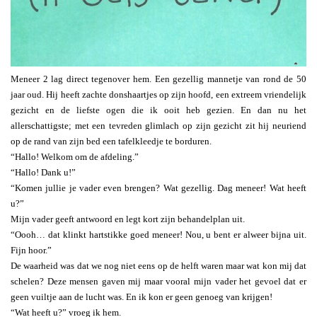
Meneer 2 lag direct tegenover hem. Een gezellig mannetje van rond de 50
jaar oud. Hij heeft zachte donshaartjes op zijn hoofd, een extreem vriendelijk
gezicht en de liefste ogen die ik ooit heb gezien. En dan nu het
allerschattigste; met een tevreden glimlach op zijn gezicht zit hij neuriend
op de rand van zijn bed een tafelkleedje te borduren.
“Hallo! Welkom om de afdeling.”
“Hallo! Dank u!”
“Komen jullie je vader even brengen? Wat gezellig. Dag meneer! Wat heeft
u?”
Mijn vader geeft antwoord en legt kort zijn behandelplan uit.
“Oooh… dat klinkt hartstikke goed meneer! Nou, u bent er alweer bijna uit.
Fijn hoor.”
De waarheid was dat we nog niet eens op de helft waren maar wat kon mij dat
schelen? Deze mensen gaven mij maar vooral mijn vader het gevoel dat er
geen vuiltje aan de lucht was. En ik kon er geen genoeg van krijgen!
“Wat heeft u?” vroeg ik hem.