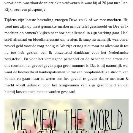
verwijderd, waardoor de spierziekte verdwenen is waar hij al 20 jaar mee liep.
Kijk, weer een pluspuntje!
Tijdens zijn laatste bestraling vroegen Dewi en ik of we mee mochten. Hij
werd met zijn op maat gemaakte masker aan de tafel geschroefd en Dee en ik
mochten op camera’s kijken naar hoe het allemaal in zijn werking gaat. Heel
sci-fi allemaal en bloedinteressant om te zien. Ik snap nu namelijk waarom er
zoveel geld voor de zorg nodig is. We zijn er nog niet maar na alles wat ik tot
nu toe heb gezien, ben ik ontzettend dankbaar voor het Nederlandse
zorgstelsel. En voor het verplegend personeel en de behandelend artsen die
ons constant het gevoel geven papa geen nummer is. Dat is hij natuurlijk wel
want de hoeveelheid kankerpatienten vormt een onophoudelijke stroom van
komen en gaan maar ze weten ons het gevoel te geven dat er met man &
macht wordt geknokt voor het terugwinnen van zijn gezondheid en dat
hierbij kosten noch moeite worden gespaard.