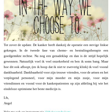
Tot zover de update. De kanker heeft dankzij de operatie een stevige linkse
gekregen. In de tweede fase van chemo- en bestralingstherapie een
goedgemikte rechtse. Nu nog een genadeklap en dan is de strijd hopelijk
gewonnen. Natuurlijk voel ik veel onzekerheid en ben ik soms bang. Maar
hoe dit ook afloopt, (en ik hoop dat ik niet te zweverig klink) ik voel vooral
dankbaarheid. Dankbaarheid voor zijn trouwe vrienden, voor de artsen en het
verplegend personeel, voor mijn moeder en mijn zusje, voor mijn
vriendinnen en vooral voor de kankerpatienten op zijn afdeling bij wie het
eindeloze optimisme het beste medicijn is.
Lfs,
Angel
Volg me ook op instagram via
@thebeautybakery