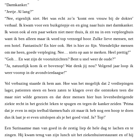
“Darmkanker.”
“Jeetje. Al lang?”
“Nee, eigenlijk niet. Het was echt zo’n ‘komt een vrouw bij de dokter’
verhaal. Ik kwam voor een buikgriepje en en ging naar huis met darmkanker.
Ik woon ook al een paar weken niet meer thuis, ik zit nu in een verpleeghuis
want ik ben alleen maar ik word top verzorgd hoor. Zulke lieve mensen, net
een hotel. Fantastisch! En hier ook. Het is hier zo fijn. Vriendelijke mensen
om me heen, goede verpleging. Nee… niets op aan te merken. Heel prettig!”
“Goh… En wat zijn de vooruitzichten? Bent u snel weer de oude?”
“Ja, natuurlijk kom ik er bovenop! Wat denk jij nou? Volgend jaar loop ik
weer voorop in de avondvierdaagse!”
Vol verbazing staarde ik hem aan. Hoe was het mogelijk dat 2 verdiepingen
lager, patienten steen en been zaten te klagen over die ontstoken teen die
maar niet wilde genezen en dat deze mensen hier hun levenbedreigende
ziekte recht in het gezicht leken te spugen en tegen de kanker zeiden ‘Prima
dat je even in mijn teelbal/darmen/hals zit maar ik heb nog een hoop te doen
dus ik laat je er even uitslopen als je het goed vind. Ja? Top!’
Een Surinaamse man van goed in de zestig liep de hele dag te lachen en te
zingen. Hij kwam terug van zijn lunch uit het ziekenhuisrestaurant en of hij