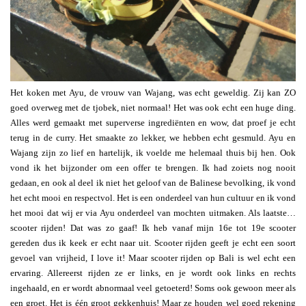
Het koken met Ayu, de vrouw van Wajang, was echt geweldig. Zij kan ZO
goed overweg met de tjobek, niet normaal! Het was ook echt een huge ding.
Alles werd gemaakt met superverse ingrediënten en wow, dat proef je echt
terug in de curry. Het smaakte zo lekker, we hebben echt gesmuld. Ayu en
Wajang zijn zo lief en hartelijk, ik voelde me helemaal thuis bij hen. Ook
vond ik het bijzonder om een offer te brengen. Ik had zoiets nog nooit
gedaan, en ook al deel ik niet het geloof van de Balinese bevolking, ik vond
het echt mooi en respectvol. Het is een onderdeel van hun cultuur en ik vond
het mooi dat wij er via Ayu onderdeel van mochten uitmaken. Als laatste…
scooter rijden! Dat was zo gaaf! Ik heb vanaf mijn 16e tot 19e scooter
gereden dus ik keek er echt naar uit. Scooter rijden geeft je echt een soort
gevoel van vrijheid, I love it! Maar scooter rijden op Bali is wel echt een
ervaring. Allereerst rijden ze er links, en je wordt ook links en rechts
ingehaald, en er wordt abnormaal veel getoeterd! Soms ook gewoon meer als
een groet. Het is één groot gekkenhuis! Maar ze houden wel goed rekening