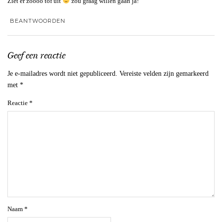
Ziet er zoooo tof uit
zou graag willen gaan ja!
BEANTWOORDEN
Geef een reactie
Je e-mailadres wordt niet gepubliceerd.
Vereiste velden zijn gemarkeerd
met
*
Reactie
*
Naam
*