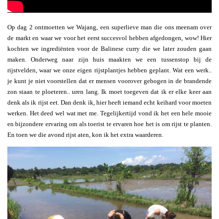
Op dag 2 ontmoetten we Wajang, een superlieve man die ons meenam over
de markt en waar we voor het eerst succesvol hebben afgedongen, wow! Hier
kochten we ingrediënten voor de Balinese curry die we later zouden gaan
maken. Onderweg naar zijn huis maakten we een tussenstop bij de
rijstvelden, waar we onze eigen rijstplantjes hebben geplant. Wat een werk..
je kunt je niet voorstellen dat er mensen voorover gebogen in de brandende
zon staan te ploeteren.. uren lang. Ik moet toegeven dat ik er elke keer aan
denk als ik rijst eet. Dan denk ik, hier heeft iemand echt keihard voor moeten
werken. Het deed wel wat met me. Tegelijkertijd vond ik het een hele mooie
en bijzondere ervaring om als toerist te ervaren hoe het is om rijst te planten.
En toen we die avond rijst aten, kon ik het extra waarderen.