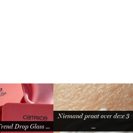
Niemand praat over deze 3
Trend Drop Glass …
…