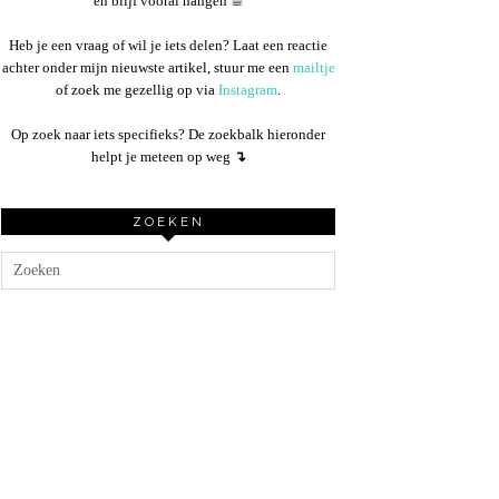
en blijf vooral hangen ☕︎
Heb je een vraag of wil je iets delen? Laat een reactie
achter onder mijn nieuwste artikel, stuur me een
mailtje
of zoek me gezellig op via
Instagram
.
Op zoek naar iets specifieks? De zoekbalk hieronder
helpt je meteen op weg
↴
ZOEKEN