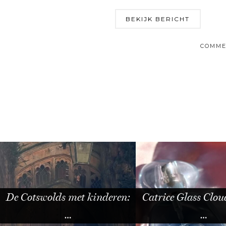
BEKIJK BERICHT
COMME
De Cotswolds met kinderen:
Catrice Glass Clo
…
…