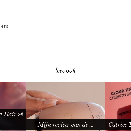
NTS
lees ook
ud Hair &
Mijn review van de …
Catrice 