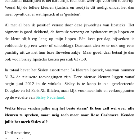
een aantal maaltijden is het natuurlijk toch echt weer tijd voor een touch-up.
Vooral bij de fellere kleuren (fuchsia en rood) is dit nodig, omdat het dan
meer opvalt dat er wat lipstick af is ‘gesleten’.
Al met al ben ik positief verrast door deze juweeltjes van lipsticks! Het
pigment is goed dekkend, de formule verzorgt en hydrateert mijn lippen en
de kleur blijft erg lang op mijn lippen. Eén keer per dag bijwerken is
voldoende (op een werk- of schooldag). Daarnaast zien ze er ook nog eens
prachtig uit zo met hun luxe fluwelen zakje! Maar goed, daar betaal je dan
ook voor. Sisley lipsticks kosten per stuk €37,50.
In totaal bevat het Sisley assortiment 34 kleuren lipstick, waarvan nummer
31-34 de nieuwste toevoegingen zijn. Deze nieuwe kleuren liggen vanaf
begin juni 2012 in de winkels. Sisley is te koop in o.a. geselecteerde
Douglas- en Ici Paris XL filialen, maar kijk voor meer info en verkooppunten
op de website van
Sisley Nederland
.
Welke kleur vinden jullie mij het beste staan? Ik ben zelf wel over alle
kleuren te spreken, maar neig toch meer naar Rose Cashmere. Kenden
jullie het merk Sisley al?
Until next time,