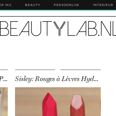
ER MIJ
BEAUTY
PERSOONLIJK
INTERIEUR
Sisley Phyto Éclat blush en Phyto-lip Gloss
Sisley: Rouges à Lèvres Hydratants Longue Tenue