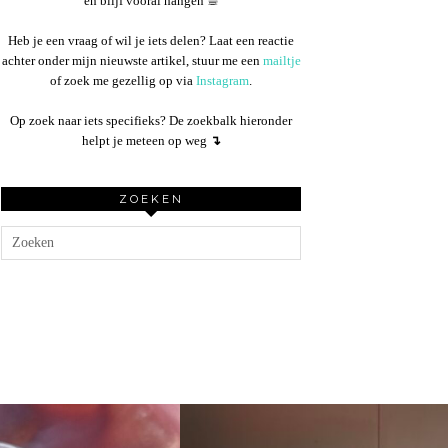
en blijf vooral hangen ☕︎
Heb je een vraag of wil je iets delen? Laat een reactie
achter onder mijn nieuwste artikel, stuur me een
mailtje
of zoek me gezellig op via
Instagram
.
Op zoek naar iets specifieks? De zoekbalk hieronder
helpt je meteen op weg
↴
ZOEKEN