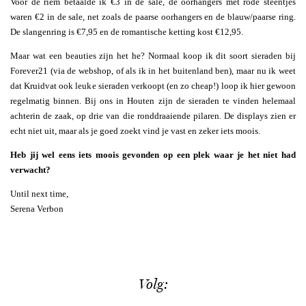
Voor de riem betaalde ik €3 in de sale, de oorhangers met rode steentjes
waren €2 in de sale, net zoals de paarse oorhangers en de blauw/paarse ring.
De slangenring is €7,95 en de romantische ketting kost €12,95.
Maar wat een beauties zijn het he? Normaal koop ik dit soort sieraden bij
Forever21 (via de webshop, of als ik in het buitenland ben), maar nu ik weet
dat Kruidvat ook leuke sieraden verkoopt (en zo cheap!) loop ik hier gewoon
regelmatig binnen. Bij ons in Houten zijn de sieraden te vinden helemaal
achterin de zaak, op drie van die ronddraaiende pilaren. De displays zien er
echt niet uit, maar als je goed zoekt vind je vast en zeker iets moois.
Heb jij wel eens iets moois gevonden op een plek waar je het niet had
verwacht?
Until next time,
Serena Verbon
Volg: