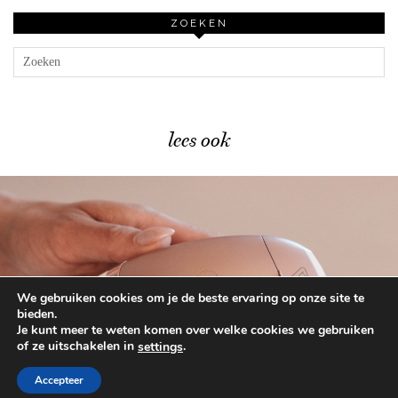
ZOEKEN
lees ook
We gebruiken cookies om je de beste ervaring op onze site te
Mijn review van de …
bieden.
Je kunt meer te weten komen over welke cookies we gebruiken
of ze uitschakelen in
.
settings
© 2026
BEAUTYLAB.NL
FAQ
ALGEMENE
VOORWAARDEN
Accepteer
WORDPRESS THEME BY
pipdig