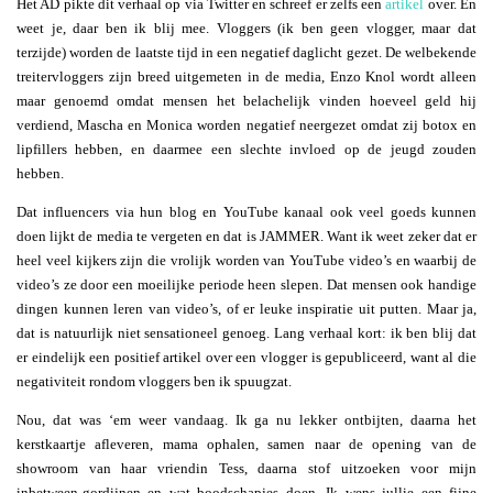
Het AD pikte dit verhaal op via Twitter en schreef er zelfs een
artikel
over. En
weet je, daar ben ik blij mee. Vloggers (ik ben geen vlogger, maar dat
terzijde) worden de laatste tijd in een negatief daglicht gezet. De welbekende
treitervloggers zijn breed uitgemeten in de media, Enzo Knol wordt alleen
maar genoemd omdat mensen het belachelijk vinden hoeveel geld hij
verdiend, Mascha en Monica worden negatief neergezet omdat zij botox en
lipfillers hebben, en daarmee een slechte invloed op de jeugd zouden
hebben.
Dat influencers via hun blog en YouTube kanaal ook veel goeds kunnen
doen lijkt de media te vergeten en dat is JAMMER. Want ik weet zeker dat er
heel veel kijkers zijn die vrolijk worden van YouTube video’s en waarbij de
video’s ze door een moeilijke periode heen slepen. Dat mensen ook handige
dingen kunnen leren van video’s, of er leuke inspiratie uit putten. Maar ja,
dat is natuurlijk niet sensationeel genoeg. Lang verhaal kort: ik ben blij dat
er eindelijk een positief artikel over een vlogger is gepubliceerd, want al die
negativiteit rondom vloggers ben ik spuugzat.
Nou, dat was ‘em weer vandaag. Ik ga nu lekker ontbijten, daarna het
kerstkaartje afleveren, mama ophalen, samen naar de opening van de
showroom van haar vriendin Tess, daarna stof uitzoeken voor mijn
inbetween-gordijnen en wat boodschapjes doen. Ik wens jullie een fijne