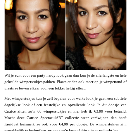
Wil je echt voor een party hardy look gaan dan kun je de allerlangste en hele
gekrulde wimperstukjes pakken. Plaats er dan ook meer op je wimperrand of
plaats ze boven elkaar voor een lekker heftig effect.
Met wimperstukjes kun je zelf bepalen voor welke look je gaat, een subtiele
dagelijkse look of een feestelijke en opvallende look. In dit doosje van
Catrice zitten zo’n 60 wimperstukjes en hier heb ik €3,99 voor betaald.
Mocht deze Catrice SpectaculART collectie weer verdwijnen dan heeft
Kruidvat huismerk ze ook voor €4,99 per doosje. De wimperstukjes zijn
gemakkelijk te herbruiken, maar na zo’n keer of drie zijn ze wel echt ‘op’.