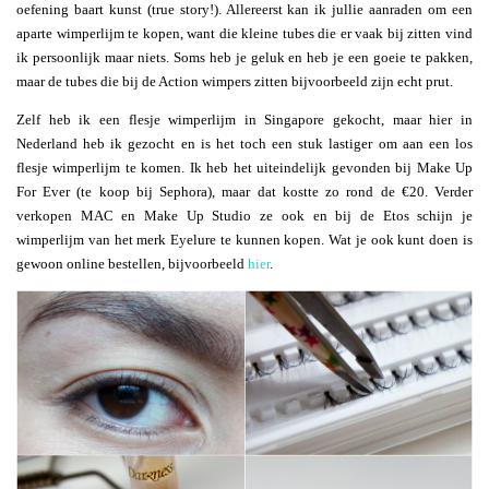
oefening baart kunst (true story!). Allereerst kan ik jullie aanraden om een
aparte wimperlijm te kopen, want die kleine tubes die er vaak bij zitten vind
ik persoonlijk maar niets. Soms heb je geluk en heb je een goeie te pakken,
maar de tubes die bij de Action wimpers zitten bijvoorbeeld zijn echt prut.
Zelf heb ik een flesje wimperlijm in Singapore gekocht, maar hier in
Nederland heb ik gezocht en is het toch een stuk lastiger om aan een los
flesje wimperlijm te komen. Ik heb het uiteindelijk gevonden bij Make Up
For Ever (te koop bij Sephora), maar dat kostte zo rond de €20. Verder
verkopen MAC en Make Up Studio ze ook en bij de Etos schijn je
wimperlijm van het merk Eyelure te kunnen kopen. Wat je ook kunt doen is
gewoon online bestellen, bijvoorbeeld
hier
.