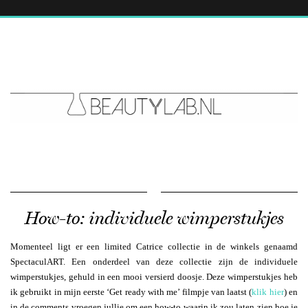
How-to: individuele wimperstukjes
Momenteel ligt er een limited Catrice collectie in de winkels genaamd
SpectaculART. Een onderdeel van deze collectie zijn de individuele
wimperstukjes, gehuld in een mooi versierd doosje. Deze wimperstukjes heb
ik gebruikt in mijn eerste ‘Get ready with me’ filmpje van laatst (
klik hier
) en
in de comments vroegen jullie om een how-to waarin ik zou laten zien hoe je