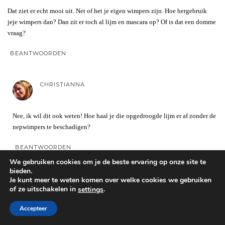
Dat ziet er echt mooi uit. Net of het je eigen wimpers zijn. Hoe hergebruik
jeje wimpers dan? Dan zit er toch al lijm en mascara op? Of is dat een domme
vraag?
BEANTWOORDEN
CHRISTIANNA
Nee, ik wil dit ook weten! Hoe haal je die opgedroogde lijm er af zonder de
nepwimpers te beschadigen?
BEANTWOORDEN
We gebruiken cookies om je de beste ervaring op onze site te
bieden.
SOPHIE
Je kunt meer te weten komen over welke cookies we gebruiken
of ze uitschakelen in
.
settings
Accepteer
wooo ze lijken me echt suuuperfijn. ik denk dat ik ze een keertje ga proberen,
en er zitten er echt veel in voor maar 4 euro! X