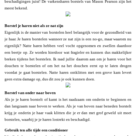
beschadigingen juist! De varkensharen borstels van Mason Pearson zijn het
meest bekend.
Borstel je haren niet als ze nat zijn
Eigenlijk is de manier van borstelen heel belangrijk voor de gezondheid van
je haar. Je haren borstelen wanneer ze nat zijn is een no-go, maar waarom nu
eigenlijk? Natte haren hebben veel vocht opgenomen en zwellen daardoor
een beetje op. Ze worden hierdoor wat fragieler en kunnen dus makkelijker
breken tijdens het borstelen. Ik raad jullie daarom aan om je haren voor het
douchen te borstelen of om het na het douchen eerst op te laten drogen
voordat je gaat borstelen. Natte haren ontklitten met een grove kam levert
geen extra damage op, dus dit zou je ook kunnen doen.
Borstel van onder naar boven
Als je je haren borstelt of kamt is het raadzaam om onderin te beginnen en
dan langzaam naar boven te werken. Als je van boven naar beneden borstelt
krijg je onderin je haar vaak klitten die je er dan met grof geweld uit moet
borstelen, waarbij je je haren lostrekt en beschadigd.
Gebruik ten alle tijde een conditioner