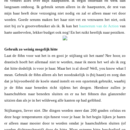
en verdeel alles over mijn haarpunten. Ik begin onderaan en werk dan
langzaam omhoog. Ik gebruik serum alleen in de haarpunten, de rest van
mijn haar heeft deze verzorging niet nodig en zal er alleen maar vet door
worden. Goede serums maken het haar niet vet en verzwaren het niet, ook
niet bij zo’n grootverbruiker als ik. Ik kan het
haarserum van de Action
van
harte aanbevelen, lekker budget ook nog! En het ruikt heerlijk naar perziken.
Gebruik zo weinig mogelijk hitte
Laat de föhn voor wat het is en gooi je stijltang uit het raam! Nee hoor, zo
drastisch hoeft het allemaal niet te worden, maar ik meen het wel als ik zeg
dat hitte dodelijk is voor je haar. Maar het is al dood! Well, you know what I
mean. Gebruik de föhn alleen als het noodzakelijk is (bij haast) en zorg dan
dat je bijvoorbeeld de koele stand instelt en een opzetstuk gebruikt, waarbij
je de föhn naar beneden richt tijdens het drogen. Hierdoor zullen je
haarschubben naar beneden sluiten en er na het föhnen dus glanzender
uitzien dan als je in het wildeweg alle kanten op had geföhnd.
Stijltangen, liever niet. Die dingen worden meer dan 200 graden celsius en
deze hoge temperaturen zijn funest voor je haar. In het begin lijken je haren
er alleen maar mooier door te worden omdat je haarschubben sluiten (of
worden dichtgeschroeid) door de hitte. Maar extreme hitte beschadigd op