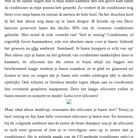
Wat ik de laatste dagen doe is mijn haren kammen met een grove kam nadat
ik conditioner in mijn punten heb gewerkt. Zo verdeel ik de conditioner nog
beter over mijn haren en ontwar ik meteen de hele boel. Na het douchen hoef
ik het dan alleen nog maar op te laten drogen. Ik hoorde op een Dove
haircare persevent laatst dat slechts 30% van de vrouwen conditioner
gebruikt. Hier stond ik echt versteld van! Veel te weinig! Conditioner, of
eigenlijk liever haarmaskers, zijn een absolute must voor je haren. Gebruik
het gewoon na
elke
wasbeurt. Standaard. Je haren knappen er echt van op!
Niet alleen zijn je haren na het gebruik van conditioner makkelijker door te
kammen, de siliconen (en die zitten er bijna altijd in) leggen een
beschermend laagje rondom je haren waardoor ze er glad en glanzend uit
komen te zien en zorgen dat je haren niet verder uitdrogen (dit is slechts
tijdelijk). Ook schuren ze hierdoor minder tegen elkaar aan en voorkomen
dus eventuele gespleten haarpunten. Door het laagje siliconen vallen je
haren mooier en soepeler in model. Gotta love silicones!
Maar what about build-up, verzwaren die siliconen je haren niet? Tenzij je
heel weinig en fijn haar hebt verzwaren siliconen je haren niet. En trouwens,
bij de volgende wasbeurt met de eerste de beste shampoo was je de siliconen
er toch weer gewoon af (om ze er vervolgens weer op te zetten met je
conditioner). Als je gebruik maakt van de CO methode (conditoner only) is