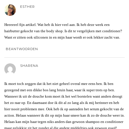
ESTHER
Heeeeeel fijn artikel. Wat heb ik hier veel aan. Ik heb deze week een
hairbutter gekocht van the body shop. Is dit te vergelijken met conditioner?
Want er zitten ook siliconen in en mijn haar wordt er ook lekker zacht van.
BEANTWOORDEN
SHARENA
Ik moet toch zeggen dat ik het niet geheel overal mee eens ben. Ik ben
gezegend met een dikke bos lang bruin haar, waar ik super trots op ben.
Wanneer ik uit de douche kom moet ik het wel borstelen want anders droogt
het zo raar op. En daarnaast doe ik dit al zo lang als ik mij herinner en heb
hier nooit problemen mee. Ook heb ik op aanraden het serum gekocht van de
action. Helaas wanneer ik dit op mijn haar smeer kan ik zo de douche weer in.
Helaas kan mijn haar tegen niks anders dan gewoon shampoo en conditioner
maar gelukkig zit het zonder al die andere middeltjes ook gewoon goed!