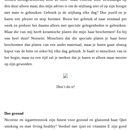
den duur alleen maar, dus mijn advies is om de stijltang niet of op zijn hoogst
met mate te gebruiken. Gebruik je de stijltang elke dag? Doe jezelf en je
haren een plezier en stop hiermee. Bouw het gebruik af naar eenmaal per
week en probeer het daarna alleen met speciale gelegenheden te gebruiken.
Maar die van mij heeft keramische platen die mijn haar beschermen! En hij
was heel duur! Nonsens. Misschien dat die speciale platen je haar beter
beschermen dan platen van een ander materiaal, maar je haren gaan alsnog
kapot van de hitte en zeker bij elke dag gebruik. Je baalt er misschien van in
het begin, maar na een tijd zal je merken dat je haren er alleen maar mooier
op zijn geworden.
Don’t do it!
Doe gezond
Nicotine en sigarettenrook zijn funest voor gezond en glanzend haar. Quit
smoking en start living healthy! Voedsel met ijzer en vitamine E zijn goed