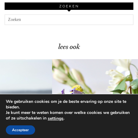
ZOEKEN
lees ook
We gebruiken cookies om je de beste ervaring op onze site te
Bloementips – zo gaan je …
bieden.
Je kunt meer te weten komen over welke cookies we gebruiken
of ze uitschakelen in
.
settings
© 2026
BEAUTYLAB.NL
FAQ
ALGEMENE
VOORWAARDEN
Accepteer
WORDPRESS THEME BY
pipdig