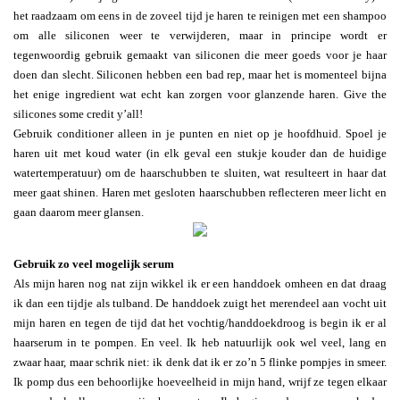
het raadzaam om eens in de zoveel tijd je haren te reinigen met een shampoo
om alle siliconen weer te verwijderen, maar in principe wordt er
tegenwoordig gebruik gemaakt van siliconen die meer goeds voor je haar
doen dan slecht. Siliconen hebben een bad rep, maar het is momenteel bijna
het enige ingredient wat echt kan zorgen voor glanzende haren. Give the
silicones some credit y’all!
Gebruik conditioner alleen in je punten en niet op je hoofdhuid. Spoel je
haren uit met koud water (in elk geval een stukje kouder dan de huidige
watertemperatuur) om de haarschubben te sluiten, wat resulteert in haar dat
meer gaat shinen. Haren met gesloten haarschubben reflecteren meer licht en
gaan daarom meer glansen.
Gebruik zo veel mogelijk serum
Als mijn haren nog nat zijn wikkel ik er een handdoek omheen en dat draag
ik dan een tijdje als tulband. De handdoek zuigt het merendeel aan vocht uit
mijn haren en tegen de tijd dat het vochtig/handdoekdroog is begin ik er al
haarserum in te pompen. En veel. Ik heb natuurlijk ook wel veel, lang en
zwaar haar, maar schrik niet: ik denk dat ik er zo’n 5 flinke pompjes in smeer.
Ik pomp dus een behoorlijke hoeveelheid in mijn hand, wrijf ze tegen elkaar