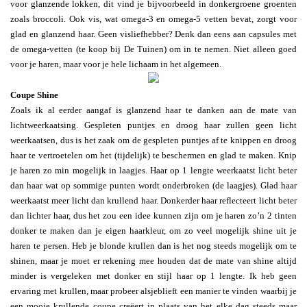
voor glanzende lokken, dit vind je bijvoorbeeld in donkergroene groenten
zoals broccoli. Ook vis, wat omega-3 en omega-5 vetten bevat, zorgt voor
glad en glanzend haar. Geen visliefhebber? Denk dan eens aan capsules met
de omega-vetten (te koop bij De Tuinen) om in te nemen. Niet alleen goed
voor je haren, maar voor je hele lichaam in het algemeen.
Coupe Shine
Zoals ik al eerder aangaf is glanzend haar te danken aan de mate van
lichtweerkaatsing. Gespleten puntjes en droog haar zullen geen licht
weerkaatsen, dus is het zaak om de gespleten puntjes af te knippen en droog
haar te vertroetelen om het (tijdelijk) te beschermen en glad te maken. Knip
je haren zo min mogelijk in laagjes. Haar op 1 lengte weerkaatst licht beter
dan haar wat op sommige punten wordt onderbroken (de laagjes). Glad haar
weerkaatst meer licht dan krullend haar. Donkerder haar reflecteert licht beter
dan lichter haar, dus het zou een idee kunnen zijn om je haren zo’n 2 tinten
donker te maken dan je eigen haarkleur, om zo veel mogelijk shine uit je
haren te persen. Heb je blonde krullen dan is het nog steeds mogelijk om te
shinen, maar je moet er rekening mee houden dat de mate van shine altijd
minder is vergeleken met donker en stijl haar op 1 lengte. Ik heb geen
ervaring met krullen, maar probeer alsjeblieft een manier te vinden waarbij je
een mooie krullende coupe creëert in plaats van het elke dag steeds maar