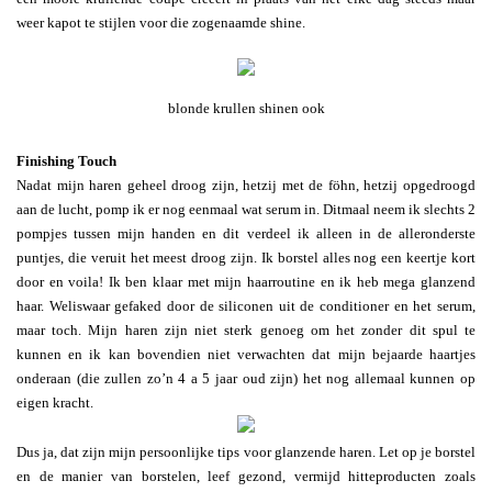
weer kapot te stijlen voor die zogenaamde shine.
blonde krullen shinen ook
Finishing Touch
Nadat mijn haren geheel droog zijn, hetzij met de föhn, hetzij opgedroogd
aan de lucht, pomp ik er nog eenmaal wat serum in. Ditmaal neem ik slechts 2
pompjes tussen mijn handen en dit verdeel ik alleen in de alleronderste
puntjes, die veruit het meest droog zijn. Ik borstel alles nog een keertje kort
door en voila! Ik ben klaar met mijn haarroutine en ik heb mega glanzend
haar. Weliswaar gefaked door de siliconen uit de conditioner en het serum,
maar toch. Mijn haren zijn niet sterk genoeg om het zonder dit spul te
kunnen en ik kan bovendien niet verwachten dat mijn bejaarde haartjes
onderaan (die zullen zo’n 4 a 5 jaar oud zijn) het nog allemaal kunnen op
eigen kracht.
Dus ja, dat zijn mijn persoonlijke tips voor glanzende haren. Let op je borstel
en de manier van borstelen, leef gezond, vermijd hitteproducten zoals