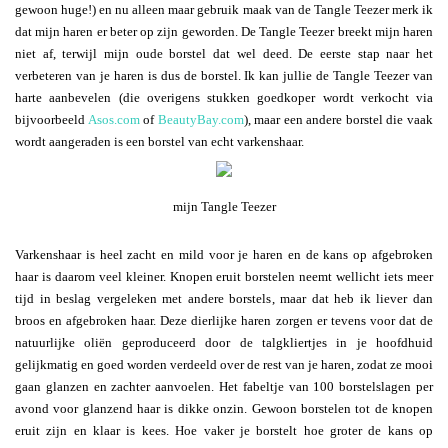
gewoon huge!) en nu alleen maar gebruik maak van de Tangle Teezer merk ik
dat mijn haren er beter op zijn geworden. De Tangle Teezer breekt mijn haren
niet af, terwijl mijn oude borstel dat wel deed. De eerste stap naar het
verbeteren van je haren is dus de borstel. Ik kan jullie de Tangle Teezer van
harte aanbevelen (die overigens stukken goedkoper wordt verkocht via
bijvoorbeeld
Asos.com
of
BeautyBay.com
), maar een andere borstel die vaak
wordt aangeraden is een borstel van echt varkenshaar.
mijn Tangle Teezer
Varkenshaar is heel zacht en mild voor je haren en de kans op afgebroken
haar is daarom veel kleiner. Knopen eruit borstelen neemt wellicht iets meer
tijd in beslag vergeleken met andere borstels, maar dat heb ik liever dan
broos en afgebroken haar. Deze dierlijke haren zorgen er tevens voor dat de
natuurlijke oliën geproduceerd door de talgkliertjes in je hoofdhuid
gelijkmatig en goed worden verdeeld over de rest van je haren, zodat ze mooi
gaan glanzen en zachter aanvoelen. Het fabeltje van 100 borstelslagen per
avond voor glanzend haar is dikke onzin. Gewoon borstelen tot de knopen
eruit zijn en klaar is kees. Hoe vaker je borstelt hoe groter de kans op