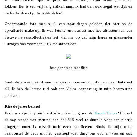
lokken. Het is een vrij lang artikel, maar ik had dan ook nogal wat tips en
tricks die ik met jullie wilde delen!
Onderstaande foto maakte ik een paar dagen geleden (let niet op de
opvallende make-up, ik was iets te enthousiast met het uittesten van een
nieuwe najaarscollectie) en het viel me op dat mijn haren er glanzender
uitzagen dan voorheen. Kijk me shinen dan!
foto genomen met flits
Sinds deze week test ik een nieuwe shampoo en conditioner, maar that’s not
all. Ik heb de laatste tijd ook een kleine aanpassing in mijn haarroutine
gemaakt.
Kies de juiste borstel
Herinneren jullie je mijn kritische artikel nog over de
Tangle Teezer
? Hoewel
ik nog steeds van mening ben dat €16 veel te duur is voor een plastic
dingetje, moet ik mezelf toch even rectificeren. Sinds ik mijn oude
haarborstel de deur uit heb geschopt (dat ding was oud en vies en ook