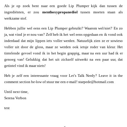
Als je op zoek bent naar een goede Lip Plumper kijk dan tussen de
ingrediënten, er zou
menthoxypropanediol
tussen moeten staan als
werkzame stof.
Hebben jullie wel eens een Lip Plumper gebruikt? Waarom wel/niet? En zo
ja, wat vind je er nou van? Zelf heb ik het wel eens opgedaan en ik vond ook
inderdaad dat mijn lippen iets voller werden. Natuurlijk zien ze er sowieso
voller uit door de gloss, maar ze werden ook ietsje roder van kleur. Het
tintelende gevoel vond ik in het begin grappig, maar na een uur had ik er
genoeg van! Gelukkig dat het uit zichzelf uitwerkt na een paar uur, dat
getintel vind ik maar niets!
Heb je zelf een interessante vraag voor Let’s Talk Nerdy? Leave it in the
comment section be-low of stuur me een e-mail!
starpede@hotmail.com
Until next time,
Serena Verbon
test