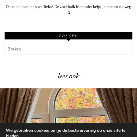
Op zoek naar iets specifieks? De zoekbalk hieronder helpt je meteen op weg
↴
ZOEKEN
lees ook
We gebruiken cookies om je de beste ervaring op onze site te
ten in het Disneyland …
Dit 
bieden.