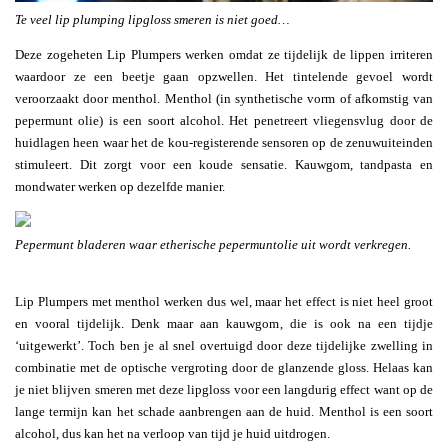
Te veel lip plumping lipgloss smeren is niet goed…
Deze zogeheten Lip Plumpers werken omdat ze tijdelijk de lippen irriteren
waardoor ze een beetje gaan opzwellen. Het tintelende gevoel wordt
veroorzaakt door menthol. Menthol (in synthetische vorm of afkomstig van
pepermunt olie) is een soort alcohol. Het penetreert vliegensvlug door de
huidlagen heen waar het de kou-registerende sensoren op de zenuwuiteinden
stimuleert. Dit zorgt voor een koude sensatie. Kauwgom, tandpasta en
mondwater werken op dezelfde manier.
Pepermunt bladeren waar etherische pepermuntolie uit wordt verkregen.
Lip Plumpers met menthol werken dus wel, maar het effect is niet heel groot
en vooral tijdelijk. Denk maar aan kauwgom, die is ook na een tijdje
‘uitgewerkt’. Toch ben je al snel overtuigd door deze tijdelijke zwelling in
combinatie met de optische vergroting door de glanzende gloss. Helaas kan
je niet blijven smeren met deze lipgloss voor een langdurig effect want op de
lange termijn kan het schade aanbrengen aan de huid. Menthol is een soort
alcohol, dus kan het na verloop van tijd je huid uitdrogen.