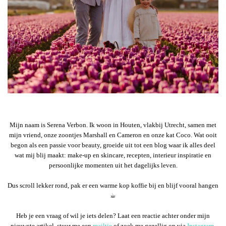
Mijn naam is Serena Verbon. Ik woon in Houten, vlakbij Utrecht, samen met
mijn vriend, onze zoontjes Marshall en Cameron en onze kat Coco. Wat ooit
begon als een passie voor beauty, groeide uit tot een blog waar ik alles deel
wat mij blij maakt: make-up en skincare, recepten, interieur inspiratie en
persoonlijke momenten uit het dagelijks leven.
Dus scroll lekker rond, pak er een warme kop koffie bij en blijf vooral hangen
☕︎
Heb je een vraag of wil je iets delen? Laat een reactie achter onder mijn
nieuwste artikel, stuur me een
mailtje
of zoek me gezellig op via
Instagram
.