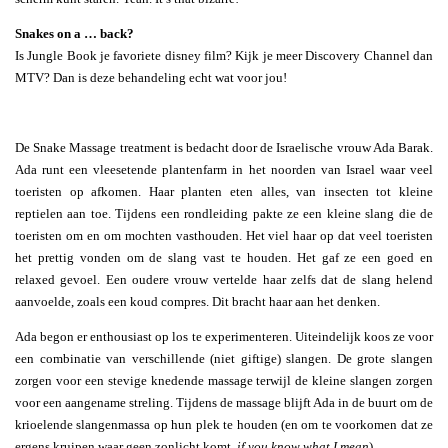
Snakes on a … back?
Is Jungle Book je favoriete disney film? Kijk je meer Discovery Channel dan
MTV? Dan is deze behandeling echt wat voor jou!
De Snake Massage treatment is bedacht door de Israelische vrouw Ada Barak.
Ada runt een vleesetende plantenfarm in het noorden van Israel waar veel
toeristen op afkomen. Haar planten eten alles, van insecten tot kleine
reptielen aan toe. Tijdens een rondleiding pakte ze een kleine slang die de
toeristen om en om mochten vasthouden. Het viel haar op dat veel toeristen
het prettig vonden om de slang vast te houden. Het gaf ze een goed en
relaxed gevoel. Een oudere vrouw vertelde haar zelfs dat de slang helend
aanvoelde, zoals een koud compres. Dit bracht haar aan het denken.
Ada begon er enthousiast op los te experimenteren. Uiteindelijk koos ze voor
een combinatie van verschillende (niet giftige) slangen. De grote slangen
zorgen voor een stevige knedende massage terwijl de kleine slangen zorgen
voor een aangename streling. Tijdens de massage blijft Ada in de buurt om de
krioelende slangenmassa op hun plek te houden (en om te voorkomen dat ze
ergens kruipen waar geen zonlicht komt,
if you know what I mean
).