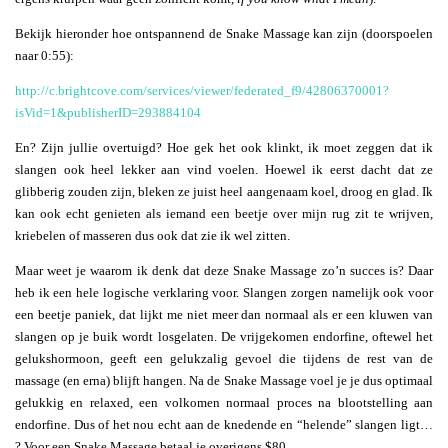
Bekijk hieronder hoe ontspannend de Snake Massage kan zijn (doorspoelen
naar 0:55):
http://c.brightcove.com/services/viewer/federated_f9/42806370001?
isVid=1&publisherID=293884104
En? Zijn jullie overtuigd? Hoe gek het ook klinkt, ik moet zeggen dat ik
slangen ook heel lekker aan vind voelen. Hoewel ik eerst dacht dat ze
glibberig zouden zijn, bleken ze juist heel aangenaam koel, droog en glad. Ik
kan ook echt genieten als iemand een beetje over mijn rug zit te wrijven,
kriebelen of masseren dus ook dat zie ik wel zitten.
Maar weet je waarom ik denk dat deze Snake Massage zo’n succes is? Daar
heb ik een hele logische verklaring voor. Slangen zorgen namelijk ook voor
een beetje paniek, dat lijkt me niet meer dan normaal als er een kluwen van
slangen op je buik wordt losgelaten. De vrijgekomen endorfine, oftewel het
gelukshormoon, geeft een gelukzalig gevoel die tijdens de rest van de
massage (en erna) blijft hangen. Na de Snake Massage voel je je dus optimaal
gelukkig en relaxed, een volkomen normaal proces na blootstelling aan
endorfine. Dus of het nou echt aan de knedende en “helende” slangen ligt…
? Voor een Snake Massage betaal je overigens $80.