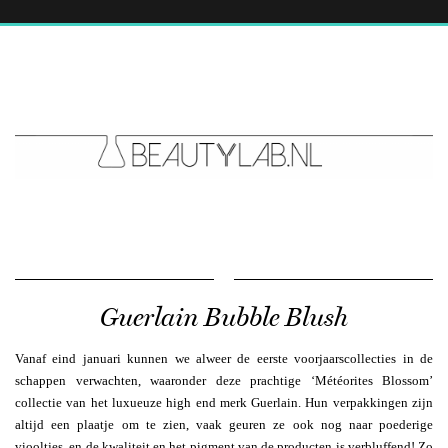
Guerlain Bubble Blush
Vanaf eind januari kunnen we alweer de eerste voorjaarscollecties in de
schappen verwachten, waaronder deze prachtige ‘Météorites Blossom’
collectie van het luxueuze high end merk Guerlain. Hun verpakkingen zijn
altijd een plaatje om te zien, vaak geuren ze ook nog naar poederige
viooltjes, en de kwaliteit en het pigment van de producten is verbluffend! Zo