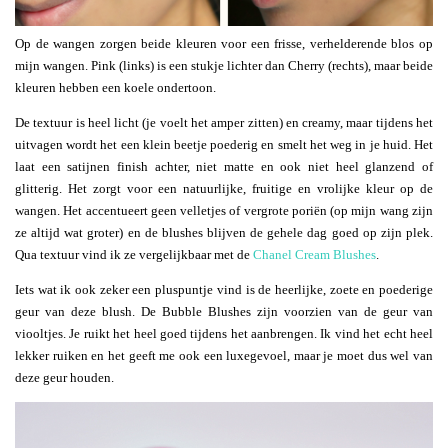
Op de wangen zorgen beide kleuren voor een frisse, verhelderende blos op
mijn wangen. Pink (links) is een stukje lichter dan Cherry (rechts), maar beide
kleuren hebben een koele ondertoon.
De textuur is heel licht (je voelt het amper zitten) en creamy, maar tijdens het
uitvagen wordt het een klein beetje poederig en smelt het weg in je huid. Het
laat een satijnen finish achter, niet matte en ook niet heel glanzend of
glitterig. Het zorgt voor een natuurlijke, fruitige en vrolijke kleur op de
wangen. Het accentueert geen velletjes of vergrote poriën (op mijn wang zijn
ze altijd wat groter) en de blushes blijven de gehele dag goed op zijn plek.
Qua textuur vind ik ze vergelijkbaar met de
Chanel Cream Blushes
.
Iets wat ik ook zeker een pluspuntje vind is de heerlijke, zoete en poederige
geur van deze blush. De Bubble Blushes zijn voorzien van de geur van
viooltjes. Je ruikt het heel goed tijdens het aanbrengen. Ik vind het echt heel
lekker ruiken en het geeft me ook een luxegevoel, maar je moet dus wel van
deze geur houden.