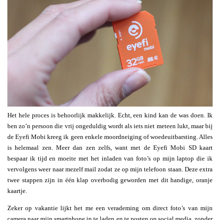
Het hele proces is behoorlijk makkelijk. Echt, een kind kan de was doen. Ik
ben zo’n persoon die vrij ongeduldig wordt als iets niet meteen lukt, maar bij
de Eyefi Mobi kreeg ik geen enkele moordneiging of woedeuitbarsting. Alles
is helemaal zen. Meer dan zen zelfs, want met de Eyefi Mobi SD kaart
bespaar ik tijd en moeite met het inladen van foto’s op mijn laptop die ik
vervolgens weer naar mezelf mail zodat ze op mijn telefoon staan. Deze extra
twee stappen zijn in één klap overbodig geworden met dit handige, oranje
kaartje.
Zeker op vakantie lijkt het me een verademing om direct foto’s van mijn
camera naar mijn smartphone in te laden en te posten op social media, zonder