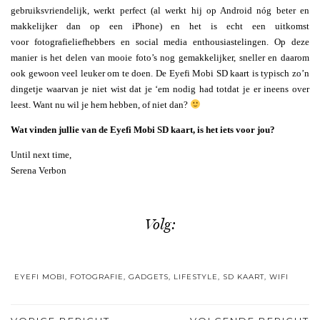
gebruiksvriendelijk, werkt perfect (al werkt hij op Android nóg beter en
makkelijker dan op een iPhone) en het is echt een uitkomst
voor fotografieliefhebbers en social media enthousiastelingen. Op deze
manier is het delen van mooie foto’s nog gemakkelijker, sneller en daarom
ook gewoon veel leuker om te doen. De Eyefi Mobi SD kaart is typisch zo’n
dingetje waarvan je niet wist dat je ‘em nodig had totdat je er ineens over
leest. Want nu wil je hem hebben, of niet dan?
Wat vinden jullie van de Eyefi Mobi SD kaart, is het iets voor jou?
Until next time,
Serena Verbon
Volg:
EYEFI MOBI
,
FOTOGRAFIE
,
GADGETS
,
LIFESTYLE
,
SD KAART
,
WIFI