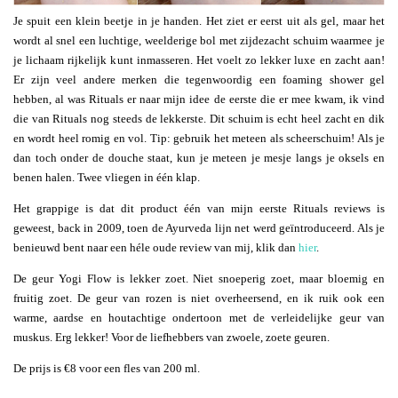
Je spuit een klein beetje in je handen. Het ziet er eerst uit als gel, maar het
wordt al snel een luchtige, weelderige bol met zijdezacht schuim waarmee je
je lichaam rijkelijk kunt inmasseren. Het voelt zo lekker luxe en zacht aan!
Er zijn veel andere merken die tegenwoordig een foaming shower gel
hebben, al was Rituals er naar mijn idee de eerste die er mee kwam, ik vind
die van Rituals nog steeds de lekkerste. Dit schuim is echt heel zacht en dik
en wordt heel romig en vol. Tip: gebruik het meteen als scheerschuim! Als je
dan toch onder de douche staat, kun je meteen je mesje langs je oksels en
benen halen. Twee vliegen in één klap.
Het grappige is dat dit product één van mijn eerste Rituals reviews is
geweest, back in 2009, toen de Ayurveda lijn net werd geïntroduceerd. Als je
benieuwd bent naar een héle oude review van mij, klik dan
hier
.
De geur Yogi Flow is lekker zoet. Niet snoeperig zoet, maar bloemig en
fruitig zoet. De geur van rozen is niet overheersend, en ik ruik ook een
warme, aardse en houtachtige ondertoon met de verleidelijke geur van
muskus. Erg lekker! Voor de liefhebbers van zwoele, zoete geuren.
De prijs is €8 voor een fles van 200 ml.