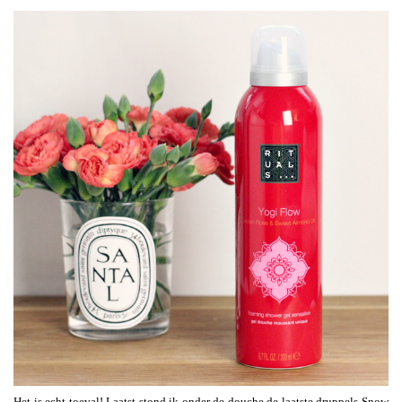
Het is echt toeval! Laatst stond ik onder de douche de laatste druppels Snow