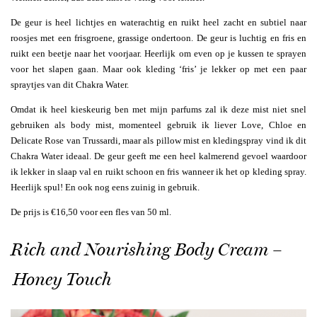
De geur is heel lichtjes en waterachtig en ruikt heel zacht en subtiel naar
roosjes met een frisgroene, grassige ondertoon. De geur is luchtig en fris en
ruikt een beetje naar het voorjaar. Heerlijk om even op je kussen te sprayen
voor het slapen gaan. Maar ook kleding ‘fris’ je lekker op met een paar
spraytjes van dit Chakra Water.
Omdat ik heel kieskeurig ben met mijn parfums zal ik deze mist niet snel
gebruiken als body mist, momenteel gebruik ik liever Love, Chloe en
Delicate Rose van Trussardi, maar als pillow mist en kledingspray vind ik dit
Chakra Water ideaal. De geur geeft me een heel kalmerend gevoel waardoor
ik lekker in slaap val en ruikt schoon en fris wanneer ik het op kleding spray.
Heerlijk spul! En ook nog eens zuinig in gebruik.
De prijs is €16,50 voor een fles van 50 ml.
Rich and Nourishing Body Cream –
Honey Touch