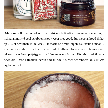
Oeh, scrubs, ik ben er dol op! Het liefst scrub ik elke douchebeurt even mijn
lichaam, maar té veel scrubben is ook weer niet goed, dus meestal houd ik het
op 2 keer scrubben in de week. Ik maak zelf mijn eigen zoutscrubs, maar ik
vind kant-en-klare ook heerlijk. Zo is de Collistar Talasso scrub favoriet (zo
lekker, maar best prijzig) en de Hammam scrub van Rituals vind ik ook
geweldig. Deze Himalaya Scrub had ik nooit eerder geprobeerd, dus ik was
erg benieuwd.