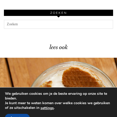
ZOEKEN
lees ook
We gebruiken cookies om je de beste ervaring op onze site te
Heerlijk herfsttoetje met stroopwafels …
bieden.
Je kunt meer te weten komen over welke cookies we gebruiken
of ze uitschakelen in
.
settings
© 2026
BEAUTYLAB.NL
FAQ
ALGEMENE
VOORWAARDEN