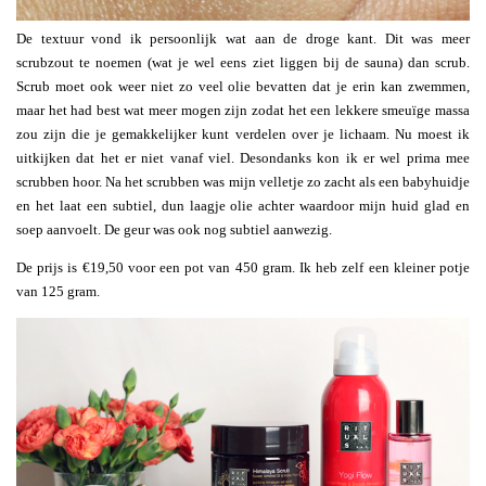
De textuur vond ik persoonlijk wat aan de droge kant. Dit was meer
scrubzout te noemen (wat je wel eens ziet liggen bij de sauna) dan scrub.
Scrub moet ook weer niet zo veel olie bevatten dat je erin kan zwemmen,
maar het had best wat meer mogen zijn zodat het een lekkere smeuïge massa
zou zijn die je gemakkelijker kunt verdelen over je lichaam. Nu moest ik
uitkijken dat het er niet vanaf viel. Desondanks kon ik er wel prima mee
scrubben hoor. Na het scrubben was mijn velletje zo zacht als een babyhuidje
en het laat een subtiel, dun laagje olie achter waardoor mijn huid glad en
soep aanvoelt. De geur was ook nog subtiel aanwezig.
De prijs is €19,50 voor een pot van 450 gram. Ik heb zelf een kleiner potje
van 125 gram.