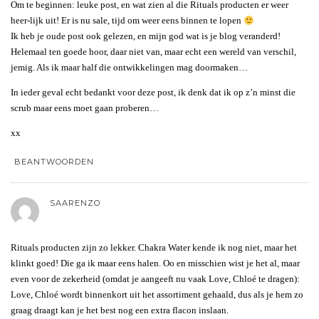
Om te beginnen: leuke post, en wat zien al die Rituals producten er weer
heer-lijk uit! Er is nu sale, tijd om weer eens binnen te lopen
Ik heb je oude post ook gelezen, en mijn god wat is je blog veranderd!
Helemaal ten goede hoor, daar niet van, maar echt een wereld van verschil,
jemig. Als ik maar half die ontwikkelingen mag doormaken…
In ieder geval echt bedankt voor deze post, ik denk dat ik op z’n minst die
scrub maar eens moet gaan proberen…
xx
BEANTWOORDEN
SAARENZO
Rituals producten zijn zo lekker. Chakra Water kende ik nog niet, maar het
klinkt goed! Die ga ik maar eens halen. Oo en misschien wist je het al, maar
even voor de zekerheid (omdat je aangeeft nu vaak Love, Chloé te dragen):
Love, Chloé wordt binnenkort uit het assortiment gehaald, dus als je hem zo
graag draagt kan je het best nog een extra flacon inslaan.