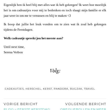
Eigenlijk ben ik heel blij met alles wat ik heb gekregen! Ik weet hoe moeilijk
het is om cadeautjes voor mij te bedenken en toch slaagt mijn familie er elk
jaar weer in om me te verrassen en blij te maken <3
Ik hoop dat jullie het leuk vonden om te zien wat ik zoal heb gekregen
tijdens de Feestdagen.
Welk cadeautje spreekt jou het meeste aan?
Until next time,
Serena Verbon
Volg:
CADEAUTJES
,
HERSCHEL
,
KERST
,
PANDORA
,
RUGZAK
,
TRAVEL
VORIGE BERICHT
VOLGENDE BERICHT
PLOG – EERSTE KERSTDAG
OREOLIEBOLLEN EN MEER