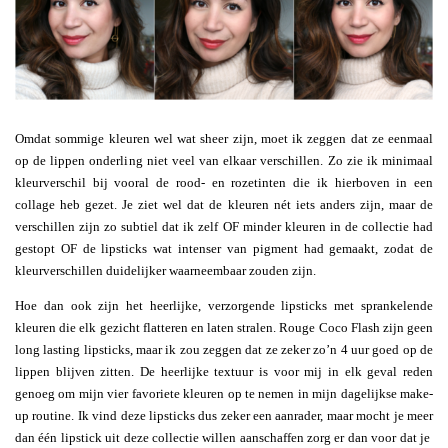
Omdat sommige kleuren wel wat sheer zijn, moet ik zeggen dat ze eenmaal
op de lippen onderling niet veel van elkaar verschillen. Zo zie ik minimaal
kleurverschil bij vooral de rood- en rozetinten die ik hierboven in een
collage heb gezet. Je ziet wel dat de kleuren nét iets anders zijn, maar de
verschillen zijn zo subtiel dat ik zelf OF minder kleuren in de collectie had
gestopt OF de lipsticks wat intenser van pigment had gemaakt, zodat de
kleurverschillen duidelijker waarneembaar zouden zijn.
Hoe dan ook zijn het heerlijke, verzorgende lipsticks met sprankelende
kleuren die elk gezicht flatteren en laten stralen. Rouge Coco Flash zijn geen
long lasting lipsticks, maar ik zou zeggen dat ze zeker zo’n 4 uur goed op de
lippen blijven zitten. De heerlijke textuur is voor mij in elk geval reden
genoeg om mijn vier favoriete kleuren op te nemen in mijn dagelijkse make-
up routine. Ik vind deze lipsticks dus zeker een aanrader, maar mocht je meer
dan één lipstick uit deze collectie willen aanschaffen zorg er dan voor dat je