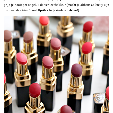
grijp je nooit per ongeluk de verkeerde kleur (mocht je althans zo lucky zijn
om meer dan één Chanel lipstick in je stash te hebben!).