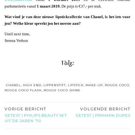
parfumerieën vanaf
1 maart 2019.
De prijs is €37,- per stuk.
Wat vind je van deze nieuwe lipstickcollectie van Chanel, is het iets voor
jou? Welke kleur spreekt jou het meeste aan?
Until next time,
Serena Verbon
Volg:
CHANEL
,
HIGH END
,
LIPPENSTIFT
,
LIPSTICK
,
MAKE-UP
,
ROUGE COCO
,
ROUGE COCO FLASH
,
ROUGE COCO SHINE
VORIGE BERICHT
VOLGENDE BERICHT
GETEST | PHILIPS BEAUTY SET
GETEST | PRIMARK DUPES
UIT DE JAREN ’70