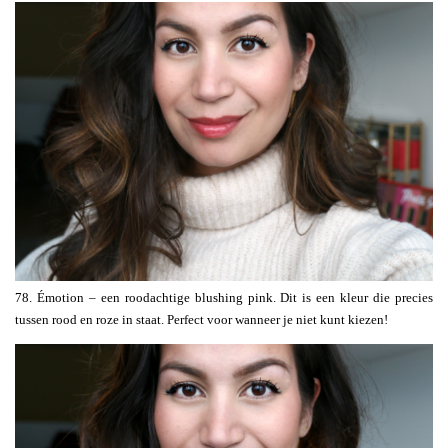
78. Émotion – een roodachtige blushing pink. Dit is een kleur die precies
tussen rood en roze in staat. Perfect voor wanneer je niet kunt kiezen!