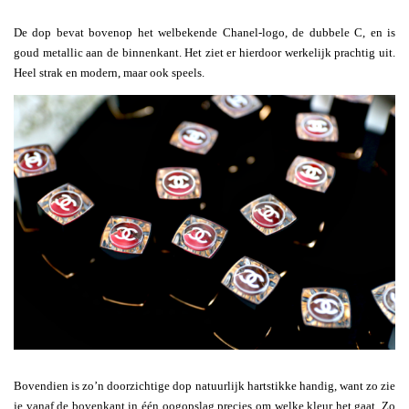
De dop bevat bovenop het welbekende Chanel-logo, de dubbele C, en is
goud metallic aan de binnenkant. Het ziet er hierdoor werkelijk prachtig uit.
Heel strak en modern, maar ook speels.
Bovendien is zo’n doorzichtige dop natuurlijk hartstikke handig, want zo zie
je vanaf de bovenkant in één oogopslag precies om welke kleur het gaat. Zo