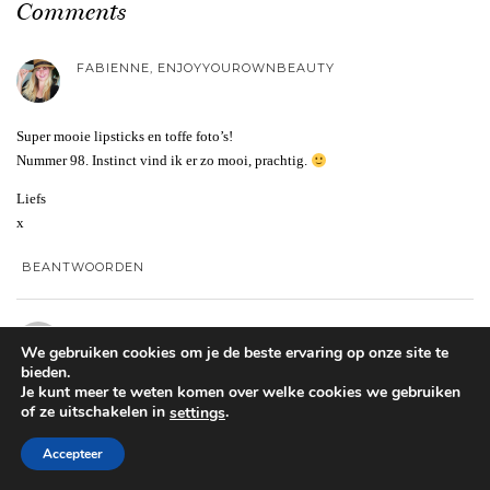
Comments
FABIENNE, ENJOYYOUROWNBEAUTY
Super mooie lipsticks en toffe foto’s!
Nummer 98. Instinct vind ik er zo mooi, prachtig.
Liefs
x
BEANTWOORDEN
LORE
We gebruiken cookies om je de beste ervaring op onze site te
bieden.
Je kunt meer te weten komen over welke cookies we gebruiken
Waauw zalig om al die mooie kleuren te zien! Ik zou graag eens de perfecte
of ze uitschakelen in
.
settings
lipstick kleur voor mijn gezicht willen vinden. Eentje voor elke dag en
eentje voor speciale gelegenheden. Zoals je zelf zegt, alle kleuren staan jou
Accepteer
prachtig!