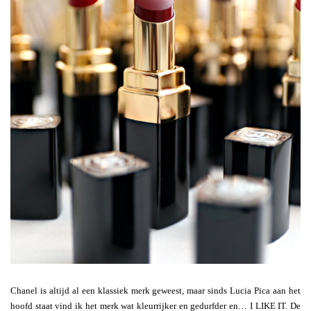
Chanel is altijd al een klassiek merk geweest, maar sinds Lucia Pica aan het
hoofd staat vind ik het merk wat kleurrijker en gedurfder en… I LIKE IT. De