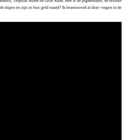
Basics, Tropical Storm en Gold Rush. Hoe is de pigmentatie, de textuur
ede dupes en zijn ze hun geld waard? Ik beantwoord al deze vragen in de