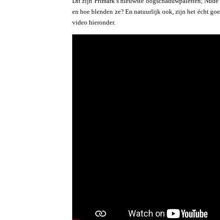
Dit zijn Primark’s nieuwste oogschaduwpaletten; Nude 
en hoe blenden ze? En natuurlijk ook, zijn het écht go
video hieronder.