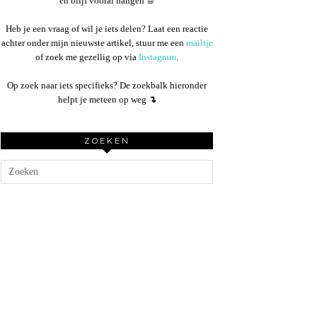
en blijf vooral hangen ☕︎
Heb je een vraag of wil je iets delen? Laat een reactie
achter onder mijn nieuwste artikel, stuur me een
mailtje
of zoek me gezellig op via
Instagram
.
Op zoek naar iets specifieks? De zoekbalk hieronder
helpt je meteen op weg
↴
ZOEKEN