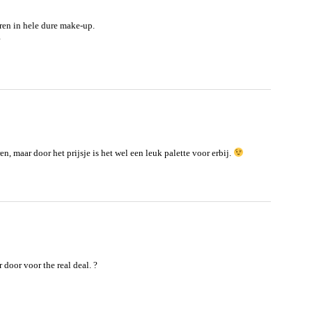
eren in hele dure make-up.
?
n, maar door het prijsje is het wel een leuk palette voor erbij.
 door voor the real deal. ?