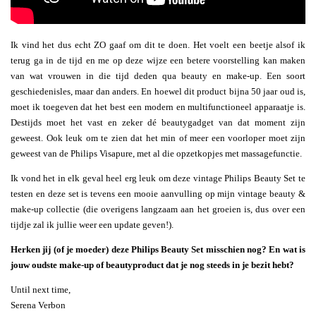
Ik vind het dus echt ZO gaaf om dit te doen. Het voelt een beetje alsof ik
terug ga in de tijd en me op deze wijze een betere voorstelling kan maken
van wat vrouwen in die tijd deden qua beauty en make-up. Een soort
geschiedenisles, maar dan anders. En hoewel dit product bijna 50 jaar oud is,
moet ik toegeven dat het best een modern en multifunctioneel apparaatje is.
Destijds moet het vast en zeker dé beautygadget van dat moment zijn
geweest. Ook leuk om te zien dat het min of meer een voorloper moet zijn
geweest van de Philips Visapure, met al die opzetkopjes met massagefunctie.
Ik vond het in elk geval heel erg leuk om deze vintage Philips Beauty Set te
testen en deze set is tevens een mooie aanvulling op mijn vintage beauty &
make-up collectie (die overigens langzaam aan het groeien is, dus over een
tijdje zal ik jullie weer een update geven!).
Herken jij (of je moeder) deze Philips Beauty Set misschien nog? En wat is
jouw oudste make-up of beautyproduct dat je nog steeds in je bezit hebt?
Until next time,
Serena Verbon