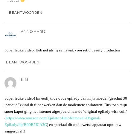
hebben
BEANTWOORDEN
ANNE-MARIE
Super leuke video. Heb net als jij een zwak voor retro beauty producten
BEANTWOORDEN
KIM
Super leuke video! En eerlijk, de oude epilady van mijn moeder (geschat 30
jaar oud?) vind ik fijner werken dan de modernere epilatoren! Dus toen mijn
snoer kapot ging het internet afgespeurd naar de ‘original epilady with coil’
(
https://www.amazon.com/Epilator-Hair-Removal-Original-
Epilady/dp/B00B5ICA3G
) en speciaal dit ouderwetse apparaat opnieuw
aangeschaft!