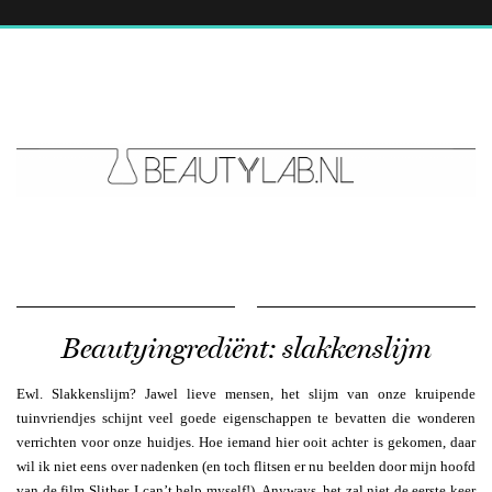
Beautyingrediënt: slakkenslijm
Ewl. Slakkenslijm? Jawel lieve mensen, het slijm van onze kruipende
tuinvriendjes schijnt veel goede eigenschappen te bevatten die wonderen
verrichten voor onze huidjes. Hoe iemand hier ooit achter is gekomen, daar
wil ik niet eens over nadenken (en toch flitsen er nu beelden door mijn hoofd
van de film Slither, I can’t help myself!). Anyways, het zal niet de eerste keer