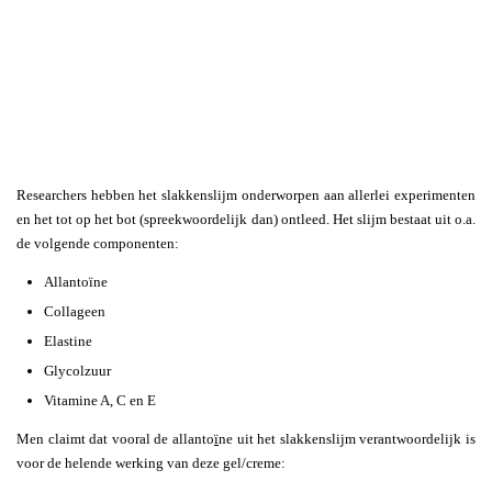
Researchers hebben het slakkenslijm onderworpen aan allerlei experimenten
en het tot op het bot (spreekwoordelijk dan) ontleed. Het slijm bestaat uit o.a.
de volgende componenten:
Allantoïne
Collageen
Elastine
Glycolzuur
Vitamine A, C en E
Men claimt dat vooral de allanto
ï
ne uit het slakkenslijm verantwoordelijk is
voor de helende werking van deze gel/creme: