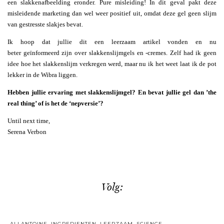
een slakkenafbeelding eronder. Pure misleiding! In dit geval pakt deze
misleidende marketing dan wel weer positief uit, omdat deze gel geen slijm
van gestresste slakjes bevat.
Ik hoop dat jullie dit een leerzaam artikel vonden en nu
beter geïnformeerd zijn over slakkenslijmgels en -cremes. Zelf had ik geen
idee hoe het slakkenslijm verkregen werd, maar nu ik het weet laat ik de pot
lekker in de Wibra liggen.
Hebben jullie ervaring met slakkenslijmgel? En bevat jullie gel dan ’the
real thing’ of is het de ‘nepversie’?
Until next time,
Serena Verbon
Volg:
ALLANTOINE
,
INGREDIENTEN
,
LEERZAAM
,
SCIENCE
,