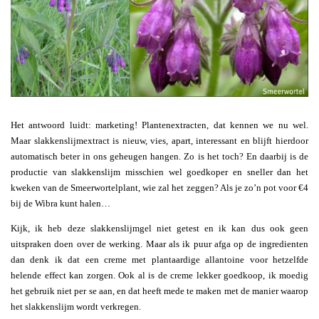
Het antwoord luidt: marketing! Plantenextracten, dat kennen we nu wel.
Maar slakkenslijmextract is nieuw, vies, apart, interessant en blijft hierdoor
automatisch beter in ons geheugen hangen. Zo is het toch? En daarbij is de
productie van slakkenslijm misschien wel goedkoper en sneller dan het
kweken van de Smeerwortelplant, wie zal het zeggen? Als je zo’n pot voor €4
bij de Wibra kunt halen…
Kijk, ik heb deze slakkenslijmgel niet getest en ik kan dus ook geen
uitspraken doen over de werking. Maar als ik puur afga op de ingredienten
dan denk ik dat een creme met plantaardige allantoine voor hetzelfde
helende effect kan zorgen. Ook al is de creme lekker goedkoop, ik moedig
het gebruik niet per se aan, en dat heeft mede te maken met de manier waarop
het slakkenslijm wordt verkregen.