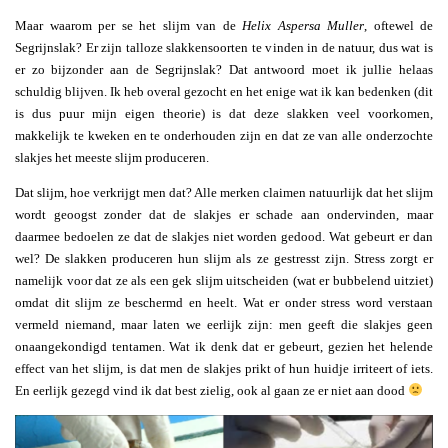
Maar waarom per se het slijm van de
Helix Aspersa Muller
, oftewel de
Segrijnslak? Er zijn talloze slakkensoorten te vinden in de natuur, dus wat is
er zo bijzonder aan de Segrijnslak? Dat antwoord moet ik jullie helaas
schuldig blijven. Ik heb overal gezocht en het enige wat ik kan bedenken (dit
is dus puur mijn eigen theorie) is dat deze slakken veel voorkomen,
makkelijk te kweken en te onderhouden zijn en dat ze van alle onderzochte
slakjes het meeste slijm produceren.
Dat slijm, hoe verkrijgt men dat? Alle merken claimen natuurlijk dat het slijm
wordt geoogst zonder dat de slakjes er schade aan ondervinden, maar
daarmee bedoelen ze dat de slakjes niet worden gedood. Wat gebeurt er dan
wel? De slakken produceren hun slijm als ze gestresst zijn. Stress zorgt er
namelijk voor dat ze als een gek slijm uitscheiden (wat er bubbelend uitziet)
omdat dit slijm ze beschermd en heelt. Wat er onder stress word verstaan
vermeld niemand, maar laten we eerlijk zijn: men geeft die slakjes geen
onaangekondigd tentamen. Wat ik denk dat er gebeurt, gezien het helende
effect van het slijm, is dat men de slakjes prikt of hun huidje irriteert of iets.
En eerlijk gezegd vind ik dat best zielig, ook al gaan ze er niet aan dood