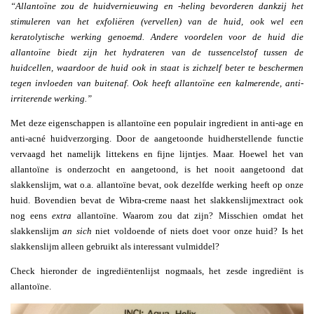
“Allantoïne zou de huidvernieuwing en -heling bevorderen dankzij het
stimuleren van het exfoliëren (vervellen) van de huid, ook wel een
keratolytische werking genoemd. Andere voordelen voor de huid die
allantoïne biedt zijn het hydrateren van de tussencelstof tussen de
huidcellen, waardoor de huid ook in staat is zichzelf beter te beschermen
tegen invloeden van buitenaf.
Ook heeft allantoïne een kalmerende, anti-
irriterende werking.”
Met deze eigenschappen is allantoïne een populair ingredient in anti-age en
anti-acné huidverzorging. Door de aangetoonde huidherstellende functie
vervaagd het namelijk littekens en fijne lijntjes. Maar. Hoewel het van
allantoïne is onderzocht en aangetoond, is het nooit aangetoond dat
slakkenslijm, wat o.a. allantoïne bevat, ook dezelfde werking heeft op onze
huid. Bovendien bevat de Wibra-creme naast het slakkenslijmextract ook
nog eens
extra
allantoïne. Waarom zou dat zijn? Misschien omdat het
slakkenslijm
an sich
niet voldoende of niets doet voor onze huid? Is het
slakkenslijm alleen gebruikt als interessant vulmiddel?
Check hieronder de ingrediëntenlijst nogmaals, het zesde ingrediënt is
allantoïne.