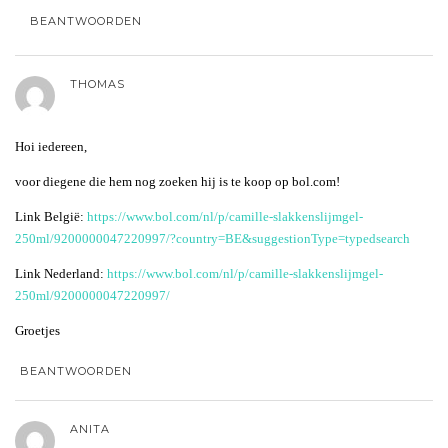
BEANTWOORDEN
THOMAS
Hoi iedereen,
voor diegene die hem nog zoeken hij is te koop op bol.com!
Link België:
https://www.bol.com/nl/p/camille-slakkenslijmgel-
250ml/9200000047220997/?country=BE&suggestionType=typedsearch
Link Nederland:
https://www.bol.com/nl/p/camille-slakkenslijmgel-
250ml/9200000047220997/
Groetjes
BEANTWOORDEN
ANITA