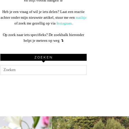
en blijf vooral hangen ☕︎
Heb je een vraag of wil je iets delen? Laat een reactie
achter onder mijn nieuwste artikel, stuur me een
mailtje
of zoek me gezellig op via
Instagram
.
Op zoek naar iets specifieks? De zoekbalk hieronder
helpt je meteen op weg
↴
ZOEKEN