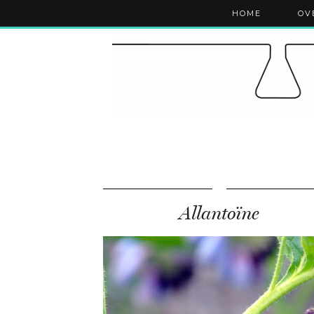
HOME
OV
Allantoïne