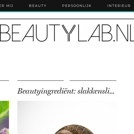
ER MIJ
BEAUTY
PERSOONLIJK
INTERIEUR
Beautyingrediënt: slakkenslijm