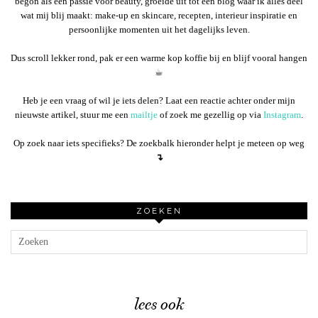
begon als een passie voor beauty, groeide uit tot een blog waar ik alles deel
wat mij blij maakt: make-up en skincare, recepten, interieur inspiratie en
persoonlijke momenten uit het dagelijks leven.
Dus scroll lekker rond, pak er een warme kop koffie bij en blijf vooral hangen
☕︎
Heb je een vraag of wil je iets delen? Laat een reactie achter onder mijn
nieuwste artikel, stuur me een
mailtje
of zoek me gezellig op via
Instagram
.
Op zoek naar iets specifieks? De zoekbalk hieronder helpt je meteen op weg
↴
ZOEKEN
lees ook