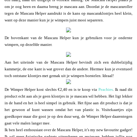
om je oog heen en daarna breng je mascara aan. Doordat je de mascararoller
tegen de Mascara Helper aandrukt is de kans op mascaraklontjes heel klein,
want op deze manier kun je je wimpers juist mooi separeren.
De bovenkant van de Mascara Helper kun je gebruiken voor je onderste
wimpers, op dezelfde manier.
Aan het uiteinde van de Mascara Helper bevindt zich een dubbelzijdig
kammetje, de ene kant is wat grover dan de andere. Hiermee kun je eventueel
toch ontstane klontjes met gemak uit je wimpers borstelen. Ideaal!
De Wimper Helper kost slechts €2,40 en is te koop via
Peachies
. Ik raad dit
product echt aan als je geen klontjes in je mascara wil hebben. Het ligt lekker
in de hand en het is heel simpel in gebruik. Het fijne aan dit product is dat je
het gewoon af kunt wassen omdat het van plastic is. Visitekaartjes zijn
goedkoper maar die gooi je op den duur weg, de Wimper Helper daarentegen
gaat vele malen langer mee.
Ik ben heel enthousiast over de Mascara Helper, it’s my new favourite gadget!
Ik wil meer Aziatische gadgets uitproberen en reviewen, hebben jullie nog