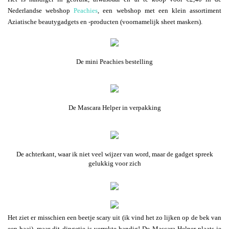
Nederlandse webshop
Peachies
, een webshop met een klein assortiment
Aziatische beautygadgets en -producten (voornamelijk sheet maskers).
De mini Peachies bestelling
De Mascara Helper in verpakking
De achterkant, waar ik niet veel wijzer van word, maar de gadget spreek
gelukkig voor zich
Het ziet er misschien een beetje scary uit (ik vind het zo lijken op de bek van
een haai), maar dit dingetje is verrekte handig! De Mascara Helper plaats je