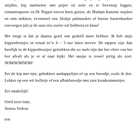
snijden, kip marineren met peper en zout en er bovenop leggen,
tomantenpuree en Dr. Pepper erover heen gieten, de Madam Jeanette snijden
en erin mikken, eventueel een blokje palmsuiker of bruine basterdsuiker
toevoegen (als je de saus iets zoeter wil hebben) en klaar!
Het enige is dat je daarna goed wat geduld moet hebben. Ik heb mijn
kippenboutjes in totaal zo’n 4 – 5 uur laten stoven. De sappen zijn dan
heerlijk in de kippenboutjes getrokken die zo mals zijn dat het vlees van het
bot afvalt als je er al naar kijkt. Het sausje is zowel pittig als zoet.
NOMNOMNOM!
Eet de kip met rijst, gebakken aardappeltjes of op een broodje, zoals ik doe.
Lekker op een wit bolletje of een afbakbroodje met zure komkommertjes.
Eet smakelijk!
Until next time,
Serena Verbon
test