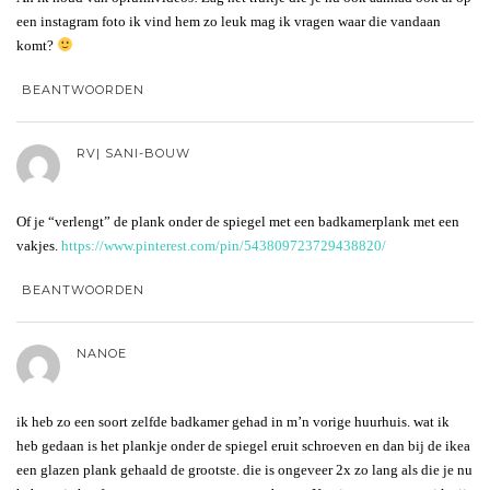
een instagram foto ik vind hem zo leuk mag ik vragen waar die vandaan
komt?
BEANTWOORDEN
RV| SANI-BOUW
Of je “verlengt” de plank onder de spiegel met een badkamerplank met een
vakjes.
https://www.pinterest.com/pin/543809723729438820/
BEANTWOORDEN
NANOE
ik heb zo een soort zelfde badkamer gehad in m’n vorige huurhuis. wat ik
heb gedaan is het plankje onder de spiegel eruit schroeven en dan bij de ikea
een glazen plank gehaald de grootste. die is ongeveer 2x zo lang als die je nu