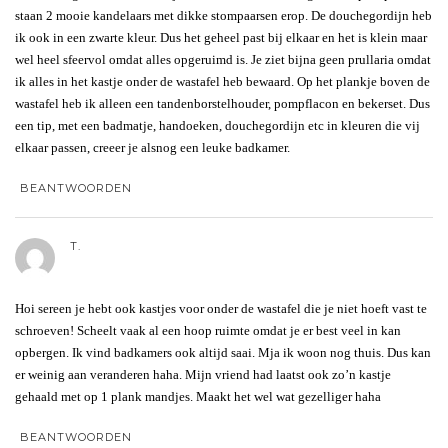
staan 2 mooie kandelaars met dikke stompaarsen erop. De douchegordijn heb
ik ook in een zwarte kleur. Dus het geheel past bij elkaar en het is klein maar
wel heel sfeervol omdat alles opgeruimd is. Je ziet bijna geen prullaria omdat
ik alles in het kastje onder de wastafel heb bewaard. Op het plankje boven de
wastafel heb ik alleen een tandenborstelhouder, pompflacon en bekerset. Dus
een tip, met een badmatje, handoeken, douchegordijn etc in kleuren die vij
elkaar passen, creeer je alsnog een leuke badkamer.
BEANTWOORDEN
T.
Hoi sereen je hebt ook kastjes voor onder de wastafel die je niet hoeft vast te
schroeven! Scheelt vaak al een hoop ruimte omdat je er best veel in kan
opbergen. Ik vind badkamers ook altijd saai. Mja ik woon nog thuis. Dus kan
er weinig aan veranderen haha. Mijn vriend had laatst ook zo’n kastje
gehaald met op 1 plank mandjes. Maakt het wel wat gezelliger haha
BEANTWOORDEN