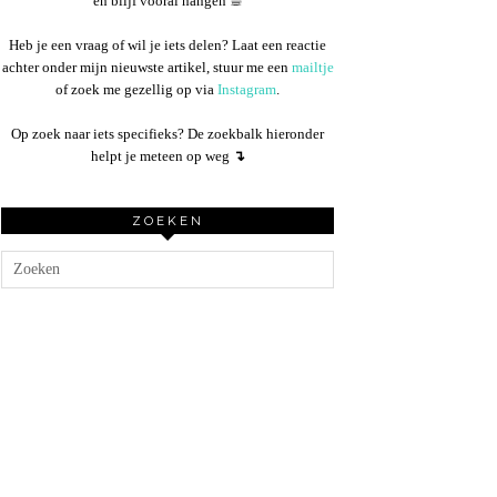
en blijf vooral hangen ☕︎
Heb je een vraag of wil je iets delen? Laat een reactie
achter onder mijn nieuwste artikel, stuur me een
mailtje
of zoek me gezellig op via
Instagram
.
Op zoek naar iets specifieks? De zoekbalk hieronder
helpt je meteen op weg
↴
ZOEKEN