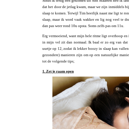
Sinds ik terug ben gekomen uit Sint Maarten heb ik last
dat het door de jetlag kwam, maar we zijn inmiddels bi
slaap te komen. Terwijl Tim heerlijk naast me ligt te ron
slaap, maar ik word vaak wakker en lig nog veel te dr
dan pas weer rond 10u opsta. Soms zelfs pas om 11u.
Erg vermoeiend, want mijn hele ritme ligt overhoop en 
in mijn vel zit dan normaal. Ik baal er zo erg van da
uurtje op 12, zodat ik lekker boozy in slaap kan vallen
gezondere) manieren zijn om op een natuurlijke manie
tot de volgende tips;
1. Zet je raam open