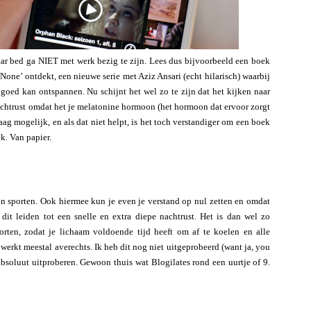
ar bed ga NIET met werk bezig te zijn. Lees dus bijvoorbeeld een boek
f None’ ontdekt, een nieuwe serie met Aziz Ansari (echt hilarisch) waarbij
goed kan ontspannen. Nu schijnt het wel zo te zijn dat het kijken naar
 nachtrust omdat het je melatonine hormoon (het hormoon dat ervoor zorgt
laag mogelijk, en als dat niet helpt, is het toch verstandiger om een boek
k. Van papier.
n sporten. Ook hiermee kun je even je verstand op nul zetten en omdat
 dit leiden tot een snelle en extra diepe nachtrust. Het is dan wel zo
orten, zodat je lichaam voldoende tijd heeft om af te koelen en alle
werkt meestal averechts. Ik heb dit nog niet uitgeprobeerd (want ja, you
soluut uitproberen. Gewoon thuis wat Blogilates rond een uurtje of 9.