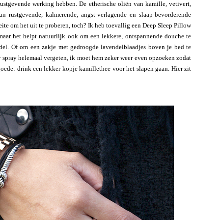
 rustgevende werking hebben. De etherische oliën van kamille, vetivert,
 rustgevende, kalmerende, angst-verlagende en slaap-bevorderende
moeite om het uit te proberen, toch? Ik heb toevallig een Deep Sleep Pillow
maar het helpt natuurlijk ook om een lekkere, ontspannende douche te
el. Of om een zakje met gedroogde lavendelblaadjes boven je bed te
ow spray helemaal vergeten, ik moet hem zeker weer even opzoeken zodat
de: drink een lekker kopje kamillethee voor het slapen gaan. Hier zit