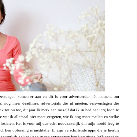
estdagen komen er aan en dit is voor adverteerder hét moment om
s, nog meer deadlines, advertorials die af moeten, reisverslagen die
 tot nu toe, dit jaar. Ik merk aan mezelf dat ik in bed heel erg loop te
e wat ik allemaal niet moet vergeten, wie ik nog moet mailen en welke
 loslaten. Het is voor mij dus echt noodzakelijk om mijn hoofd leeg te
 Een oplossing is meditatie. Er zijn verschillende apps die je hierbij
 natuurlijk ook gewoon in een ontspannen houding zitten (of liggen) en