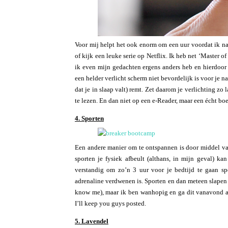
Voor mij helpt het ook enorm om een uur voordat ik na
of kijk een leuke serie op Netflix. Ik heb net ‘Master o
ik even mijn gedachten ergens anders heb en hierdoor 
een helder verlicht scherm niet bevordelijk is voor je
dat je in slaap valt) remt. Zet daarom je verlichting zo 
te lezen. En dan niet op een e-Reader, maar een écht boe
4. Sporten
Een andere manier om te ontspannen is door middel va
sporten je fysiek afbeult (althans, in mijn geval) kan
verstandig om zo’n 3 uur voor je bedtijd te gaan sp
adrenaline verdwenen is. Sporten en dan meteen slapen 
know me), maar ik ben wanhopig en ga dit vanavond ab
I’ll keep you guys posted.
5. Lavendel