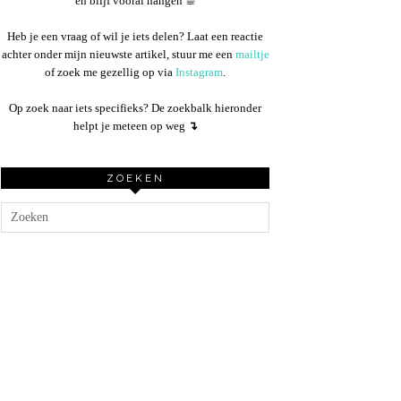
en blijf vooral hangen ☕︎
Heb je een vraag of wil je iets delen? Laat een reactie
achter onder mijn nieuwste artikel, stuur me een
mailtje
of zoek me gezellig op via
Instagram
.
Op zoek naar iets specifieks? De zoekbalk hieronder
helpt je meteen op weg
↴
ZOEKEN