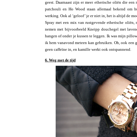
geest. Daarnaast zijn er meer etherische oliën die een
patchouli en Ho Wood staan allemaal bekend om hun
werking. Ook al ‘geloof’ je er niet in, het is altijd de 
Spray met een mix van rustgevende etherische oliën, 
nemen met bijvoorbeeld Kneipp douchegel met lavend
hangen of onder je kussen te leggen. Ik was mijn pill
ik hem vanavond meteen kan gebruiken. Oh, ook een goe
geen caffeïne in, en kamille werkt ook ontspannend.
6. Weg met de tijd