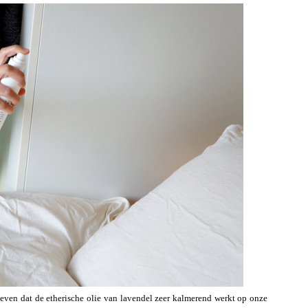
even dat de etherische olie van lavendel zeer kalmerend werkt op onze