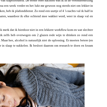
 van slapeloosheid. De eerste twee nachten was ik in de veronderstelling
jna een week verder en het lukt me gewoon nog steeds niet om lekker in
ken, heb ik plafonddienst. Zo rond een uurtje of 4 ’s nachts val ik half in
aaien, waardoor ik elke ochtend moe wakker word, weer in slaap val en
ik merk dat ik hierdoor niet in een lekkere workflow kom en wat slechter
t ik zelfs heb overwogen om 2 glazen rode wijn te drinken zo rond een
. Maar hee, alcohol is natuurlijk niet de oplossing. Er moeten betere (en
r in slaap te sukkelen. Ik besloot daarom om research te doen en kwam