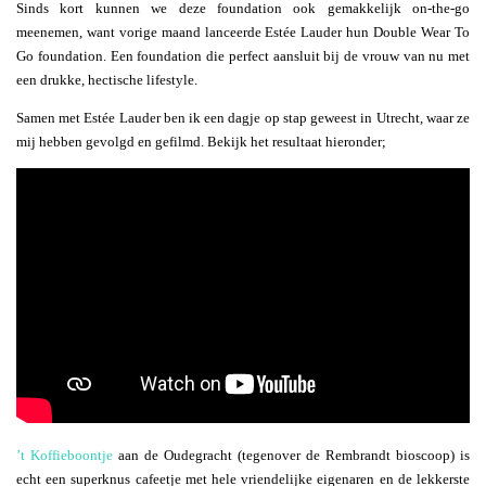
Sinds kort kunnen we deze foundation ook gemakkelijk on-the-go
meenemen, want vorige maand lanceerde Estée Lauder hun Double Wear To
Go foundation. Een foundation die perfect aansluit bij de vrouw van nu met
een drukke, hectische lifestyle.
Samen met Estée Lauder ben ik een dagje op stap geweest in Utrecht, waar ze
mij hebben gevolgd en gefilmd. Bekijk het resultaat hieronder;
’t Koffieboontje
aan de Oudegracht (tegenover de Rembrandt bioscoop) is
echt een superknus cafeetje met hele vriendelijke eigenaren en de lekkerste