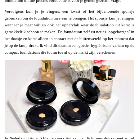
foundation uit die precies voldoende is voor je gehele gezicht. Magic!
Vervolgens kun je je vingers, een kwast of het bijbehorende sponsje
gebruiken om de foundation mee aan te brengen. Het sponsje kun je reinigen
wanneer je maar wilt en ook het oppervlak waar de foundation uit komt is
gemakkelijk schoon te maken. De foundation zelf zit netjes ‘opgeborgen’ in
het doosje en komt alleen in contact met de buitenwereld op het moment dat
je op de knop drukt. Ik vind dit daarom een goede, hygiënische variant op de
compact foundations die tot nu toe al op de markt zijn verschenen.
In Nederland zijn er 6 kleuren verkrijgbaar, van licht naar donker met zowel