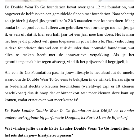
De Double Wear To Go foundation bevat overigens 12 ml foundation, wat
ongeveer de helft is van een gemiddelde flacon met foundation. Naar schattig
zou je hier bij dagelijks gebruik zo’n 2 à 3 maanden mee kunnen doen. Maar,
omdat ik het product zelf alleen zou gebruiken voor on-the-go momentjes, ga
ik er van uit dat ik hier een half jaar tot een jaar mee kan doen. Het is maar
net hoe je dit product wilt gaan toepassen in jouw lifestyle. Naar verhouding
is deze foundation dus wel een stuk duurder dan ‘normale’ foundation, wat
alles te maken heeft met de innovatieve verpakking. Als je het
gebruikersgemak hier tegen afweegt, vind ik het prijsverschil begrijpelijk.
Als een To Go Foundation past in jouw lifestyle is het absoluut de moeite
waard om de Double Wear To Go eens te bekijken in de winkel. Helaas zijn er
in Nederland slechts 6 kleuren beschikbaar (wereldwijd zijn er 18 kleuren
beschikbaar) dus ik hoop dat er binnenkort wat meer kleuren deze kant op
komen, zodat er net even wat meer keuze is!
De Estée Lauder Double Wear To Go foundation kost €46,95 en is onder
andere verkrijgbaar bij parfumerie Douglas, Ici Paris XL en de Bijenkorf.
Wat vinden jullie van de Estée Lauder Double Wear To Go foundation, is
het iets dat in jouw lifestyle zou passen?