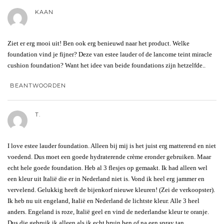
KAAN
Ziet er erg mooi uit! Ben ook erg benieuwd naar het product. Welke
foundation vind je fijner? Deze van estee lauder of de lancome teint miracle
cushion foundation? Want het idee van beide foundations zijn hetzelfde..
BEANTWOORDEN
T.
I love estee lauder foundation. Alleen bij mij is het juist erg matterend en niet
voedend. Dus moet een goede hydraterende crème eronder gebruiken. Maar
echt hele goede foundation. Heb al 3 flesjes op gemaakt. Ik had alleen wel
een kleur uit Italië die er in Nederland niet is. Vond ik heel erg jammer en
vervelend. Gelukkig heeft de bijenkorf nieuwe kleuren! (Zei de verkoopster).
Ik heb nu uit engeland, Italië en Nederland de lichtste kleur. Alle 3 heel
anders. Engeland is roze, Italië geel en vind de nederlandse kleur te oranje.
Dus die gebruik ik alleen als ik echt bruin ben of na een spray tan.