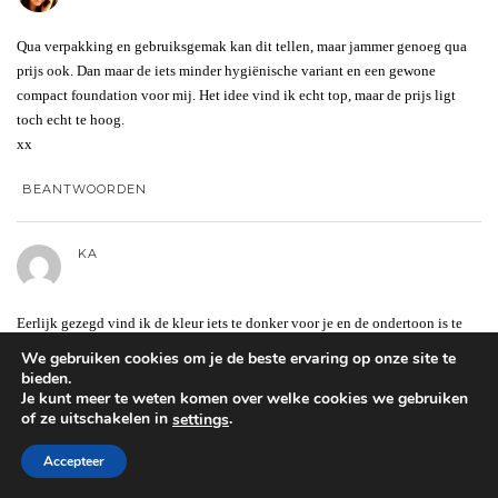
Qua verpakking en gebruiksgemak kan dit tellen, maar jammer genoeg qua
prijs ook. Dan maar de iets minder hygiënische variant en een gewone
compact foundation voor mij. Het idee vind ik echt top, maar de prijs ligt
toch echt te hoog.
xx
BEANTWOORDEN
KA
Eerlijk gezegd vind ik de kleur iets te donker voor je en de ondertoon is te
rozig (beetje aan de rode kant) ondanks dat je de kleur hebt gemengd. Het
We gebruiken cookies om je de beste ervaring op onze site te
glimt ook nog eens heel erg. Ik heb betere foundations bij je zien staan
bieden.
Je kunt meer te weten komen over welke cookies we gebruiken
of ze uitschakelen in
.
settings
BEANTWOORDEN
Accepteer
NATASJA