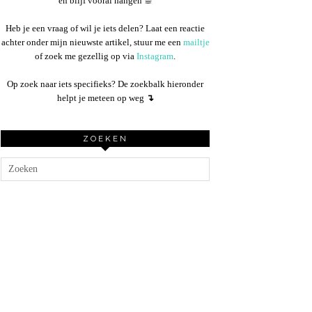
en blijf vooral hangen ☕︎
Heb je een vraag of wil je iets delen? Laat een reactie
achter onder mijn nieuwste artikel, stuur me een
mailtje
of zoek me gezellig op via
Instagram
.
Op zoek naar iets specifieks? De zoekbalk hieronder
helpt je meteen op weg
↴
ZOEKEN