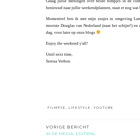
Graag jullie meningen over beide filmpjes in de com
benieuwd naar jullie weekendplannen, staat er nog wat 
Momenteel ben ik met mijn zusjes in omgeving Lare
mooiste Douglas van Nederland (naar het schijnt!) en d
dag, voor later op onze blogs
Enjoy the weekend y'all!
Until next time,
Serena Verbon
FILMPJE
,
LIFESTYLE
,
YOUTUBE
VORIGE BERICHT
IN DE MEDIA: EDITIENL