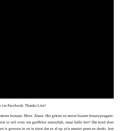
n via Facebook. Thanks Lien!
inderen bestaan. Meet: Alana. Het gekste en meest bizarre beautypeagant-
moest er wel even om gniffelen natuurlijk, maar hallo hee! Dat kind doet
t is gewoon in en in triest dat ze al op zo'n manier praat en denkt. Just