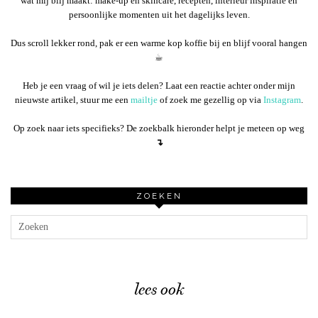
wat mij blij maakt: make-up en skincare, recepten, interieur inspiratie en
persoonlijke momenten uit het dagelijks leven.
Dus scroll lekker rond, pak er een warme kop koffie bij en blijf vooral hangen
☕︎
Heb je een vraag of wil je iets delen? Laat een reactie achter onder mijn
nieuwste artikel, stuur me een
mailtje
of zoek me gezellig op via
Instagram
.
Op zoek naar iets specifieks? De zoekbalk hieronder helpt je meteen op weg
↴
ZOEKEN
lees ook