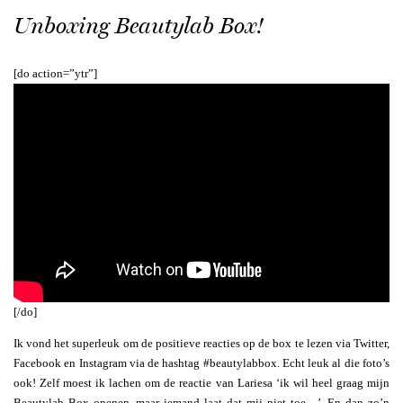
Unboxing Beautylab Box!
[do action=”ytr”]
[/do]
Ik vond het superleuk om de positieve reacties op de box te lezen via Twitter,
Facebook en Instagram via de hashtag #beautylabbox. Echt leuk al die foto’s
ook! Zelf moest ik lachen om de reactie van Lariesa ‘ik wil heel graag mijn
Beautylab Box openen, maar iemand laat dat mij niet toe…’. En dan zo’n