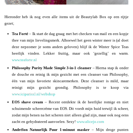
Hieronder heb ik nog even alle items uit de Beautylab Box op een rijtje
gezet;
Tea Forté
– Ik start de dag graag met het checken van mail en een kopje
thee van mijn lievelingsmerk. Alhoewel het geen winter meer is (al doet
deze nepzomer je soms anders geloven) blijf ik de Winter Spice Teas
heerlijk vinden. Lekker fruitig, maar ook ‘gezellig’ en warm.
www.teaforte.nl
Philosophy Purity Made Simple 3-in-1 cleanser
– Hierna stap ik onder
de douche en reinig ik mijn gezicht met een cleanser van Philosophy,
één van mijn favoriete skincaremerken. Deze cleanser is mild, maar
reinigt mijn gezicht grondig. Philosophy is te koop via
www.iciparisxl.nl/webshop
EOS shave cream
– Recent ontdekte ik de heerlijke romige en niet
schuimende scheercrème van EOS. Dit voedt mijn huid terwijl ik scheer,
zodat mijn benen na het scheren niet alleen glad zijn, maar ook nog eens
zacht en gehydrateerd aanvoelen. Sexy!
www.alicejo.com
Andrélon Natuurlijk Puur 1-minuut masker
– Mijn droge punten