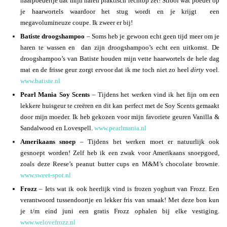
haarpoedertje dat mijn haren praktisch rechtop zet! Strooi wat poeder op
je haarwortels waardoor het stug wordt en je krijgt een
megavolumineuze coupe. Ik zweer er bij!
Batiste droogshampoo
– Soms heb je gewoon echt geen tijd meer om je
haren te wassen en dan zijn droogshampoo’s echt een uitkomst. De
droogshampoo’s van Batiste houden mijn vette haarwortels de hele dag
mat en de frisse geur zorgt ervoor dat ik me toch niet zo heel
dirty
voel.
www.batiste.nl
Pearl Mania Soy Scents
– Tijdens het werken vind ik het fijn om een
lekkere huisgeur te creëren en dit kan perfect met de Soy Scents gemaakt
door mijn moeder. Ik heb gekozen voor mijn favoriete geuren Vanilla &
Sandalwood en Lovespell.
www.pearlmania.nl
Amerikaans snoep
– Tijdens het werken moet er natuurlijk ook
gesnoept worden! Zelf heb ik een zwak voor Amerikaans snoepgoed,
zoals deze Reese’s peanut butter cups en M&M’s chocolate brownie.
www.sweet-spot.nl
Frozz
– Iets wat ik ook heerlijk vind is frozen yoghurt van Frozz. Een
verantwoord tussendoortje en lekker fris van smaak! Met deze bon kun
je t/m eind juni een gratis Frozz ophalen bij elke vestiging.
www.welovefrozz.nl