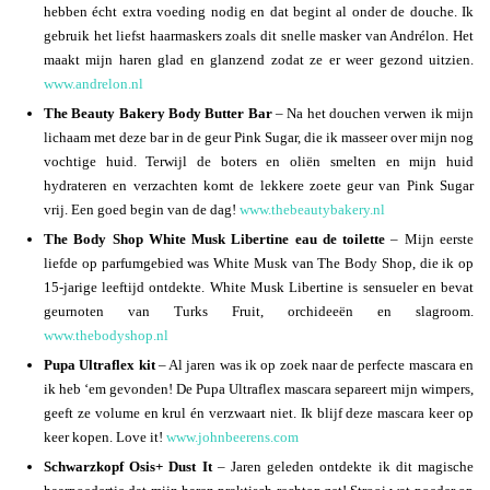
hebben écht extra voeding nodig en dat begint al onder de douche. Ik
gebruik het liefst haarmaskers zoals dit snelle masker van Andrélon. Het
maakt mijn haren glad en glanzend zodat ze er weer gezond uitzien.
www.andrelon.nl
The Beauty Bakery Body Butter Bar
– Na het douchen verwen ik mijn
lichaam met deze bar in de geur Pink Sugar, die ik masseer over mijn nog
vochtige huid. Terwijl de boters en oliën smelten en mijn huid
hydrateren en verzachten komt de lekkere zoete geur van Pink Sugar
vrij. Een goed begin van de dag!
www.thebeautybakery.nl
The Body Shop White Musk Libertine eau de toilette
– Mijn eerste
liefde op parfumgebied was White Musk van The Body Shop, die ik op
15-jarige leeftijd ontdekte. White Musk Libertine is sensueler en bevat
geurnoten van Turks Fruit, orchideeën en slagroom.
www.thebodyshop.nl
Pupa Ultraflex kit
– Al jaren was ik op zoek naar de perfecte mascara en
ik heb ‘em gevonden! De Pupa Ultraflex mascara separeert mijn wimpers,
geeft ze volume en krul én verzwaart niet. Ik blijf deze mascara keer op
keer kopen. Love it!
www.johnbeerens.com
Schwarzkopf Osis+ Dust It
– Jaren geleden ontdekte ik dit magische