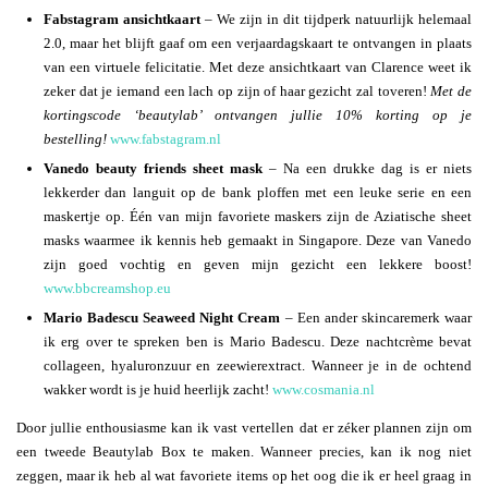
Fabstagram ansichtkaart
– We zijn in dit tijdperk natuurlijk helemaal
2.0, maar het blijft gaaf om een verjaardagskaart te ontvangen in plaats
van een virtuele felicitatie. Met deze ansichtkaart van Clarence weet ik
zeker dat je iemand een lach op zijn of haar gezicht zal toveren!
Met de
kortingscode ‘beautylab’ ontvangen jullie 10% korting op je
bestelling!
www.fabstagram.nl
Vanedo beauty friends sheet mask
– Na een drukke dag is er niets
lekkerder dan languit op de bank ploffen met een leuke serie en een
maskertje op. Één van mijn favoriete maskers zijn de Aziatische sheet
masks waarmee ik kennis heb gemaakt in Singapore. Deze van Vanedo
zijn goed vochtig en geven mijn gezicht een lekkere boost!
www.bbcreamshop.eu
Mario Badescu Seaweed Night Cream
– Een ander skincaremerk waar
ik erg over te spreken ben is Mario Badescu. Deze nachtcrème bevat
collageen, hyaluronzuur en zeewierextract. Wanneer je in de ochtend
wakker wordt is je huid heerlijk zacht!
www.cosmania.nl
Door jullie enthousiasme kan ik vast vertellen dat er zéker plannen zijn om
een tweede Beautylab Box te maken. Wanneer precies, kan ik nog niet
zeggen, maar ik heb al wat favoriete items op het oog die ik er heel graag in