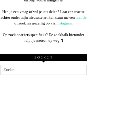
en blijf vooral hangen ☕︎
Heb je een vraag of wil je iets delen? Laat een reactie
achter onder mijn nieuwste artikel, stuur me een
mailtje
of zoek me gezellig op via
Instagram
.
Op zoek naar iets specifieks? De zoekbalk hieronder
helpt je meteen op weg
↴
ZOEKEN