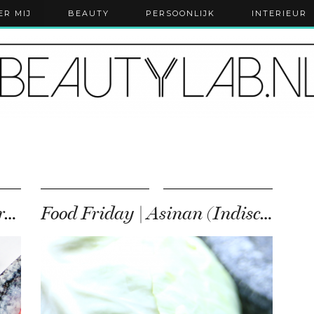
ER MIJ
BEAUTY
PERSOONLIJK
INTERIEUR
Recept | salade met zoete aardappel en geitenkaas
Food Friday | Asinan (Indische salade)