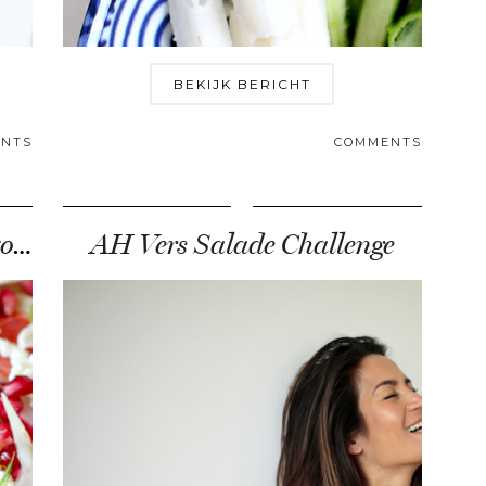
BEKIJK BERICHT
NTS
COMMENTS
3 x recept voor de lekkerste zomersalades
AH Vers Salade Challenge