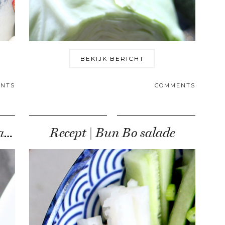
BEKIJK BERICHT
NTS
COMMENTS
Food Friday: lauwwarme aardappelsalade met makreel
Recept | Bun Bo salade