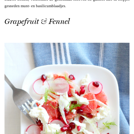
gesneden munt- en basilicumblaadjes.
Grapefruit & Fennel