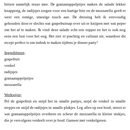
bittere namelijk reuze mee. De granaatappelpitjes maken de salade lekker
knapperig, de radijsjes zorgen voor een hartige bite en de mozzarella geeft er
weer een romige, smeuïge touch aan. De dressing heb ik eenvoudig
gehouden door er slechts wat grapefruitsap over uit te knijpen met wat peper
om het af te maken. Ik vind deze salade echt een topper en het is ook nog
eens een lust voor het oog. Het ziet er prachtig en culinair uit, waardoor dit
recept perfect is om indruk te maken tijdens je dinner party!
Ingrediënten;
grapefruit
venkel
radijsjes
granaatappelpitjes
mozzarella
Werkwijze;
Pel de grapefruit en snijd het in smalle partjes, snijd de venkel in smalle
reepjes en snijd de radijsjes in smalle plakjes. Leg alles op een bord, strooi er
wat granaatappelpitjes overheen en scheur de mozzarella in kleine stukjes,
die je vervolgens verdeelt over je bord. Garneer met venkelgroen.