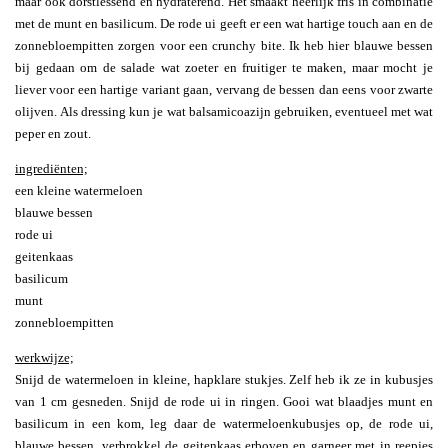
maar ook dorstlessend en hydraterend. Het smaakt heerlijk fris in combinatie
met de munt en basilicum. De rode ui geeft er een wat hartige touch aan en de
zonnebloempitten zorgen voor een crunchy bite. Ik heb hier blauwe bessen
bij gedaan om de salade wat zoeter en fruitiger te maken, maar mocht je
liever voor een hartige variant gaan, vervang de bessen dan eens voor zwarte
olijven. Als dressing kun je wat balsamicoazijn gebruiken, eventueel met wat
peper en zout.
ingrediënten;
een kleine watermeloen
blauwe bessen
rode ui
geitenkaas
basilicum
munt
zonnebloempitten
werkwijze;
Snijd de watermeloen in kleine, hapklare stukjes. Zelf heb ik ze in kubusjes
van 1 cm gesneden. Snijd de rode ui in ringen. Gooi wat blaadjes munt en
basilicum in een kom, leg daar de watermeloenkubusjes op, de rode ui,
blauwe bessen, verbrokkel de geitenkaas erboven en garneer met in reepjes