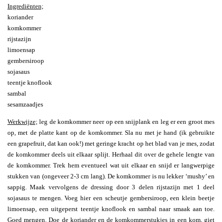
Ingrediënten;
koriander
komkommer
rijstazijn
limoensap
gembersiroop
sojasaus
teentje knoflook
sambal
sesamzaadjes
Werkwijze;
leg de komkommer neer op een snijplank en leg er een groot mes
op, met de platte kant op de komkommer. Sla nu met je hand (ik gebruikte
een grapefruit, dat kan ook!) met geringe kracht op het blad van je mes, zodat
de komkommer deels uit elkaar splijt. Herhaal dit over de gehele lengte van
de komkommer. Trek hem eventueel wat uit elkaar en snijd er langwerpige
stukken van (ongeveer 2-3 cm lang). De komkommer is nu lekker ‘mushy’ en
sappig. Maak vervolgens de dressing door 3 delen rijstazijn met 1 deel
sojasaus te mengen. Voeg hier een scheutje gembersiroop, een klein beetje
limoensap, een uitgeperst teentje knoflook en sambal naar smaak aan toe.
Goed mengen. Doe de koriander en de komkommerstukjes in een kom, giet