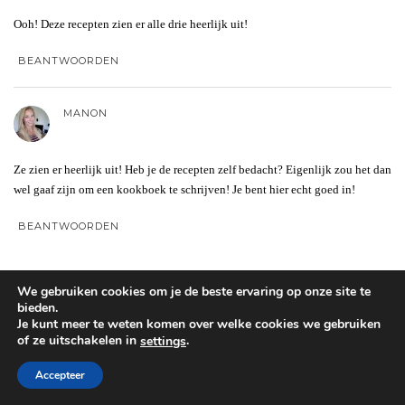
Ooh! Deze recepten zien er alle drie heerlijk uit!
BEANTWOORDEN
MANON
Ze zien er heerlijk uit! Heb je de recepten zelf bedacht? Eigenlijk zou het dan
wel gaaf zijn om een kookboek te schrijven! Je bent hier echt goed in!
BEANTWOORDEN
SERENA
We gebruiken cookies om je de beste ervaring op onze site te
bieden.
Je kunt meer te weten komen over welke cookies we gebruiken
hi Manon,
of ze uitschakelen in
.
settings
ik bedenk al mijn recepten zelf, en soms is het geïnspireerd op een ander
Accepteer
recept, dan vermeld ik dat erbij. De eerste twee salades heb ik dus zelf
bedacht en de laatste met komkommer is een klassiek Aziatisch recept