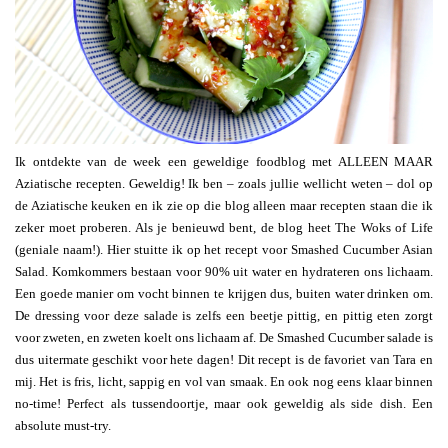
Ik ontdekte van de week een geweldige foodblog met ALLEEN MAAR
Aziatische recepten. Geweldig! Ik ben – zoals jullie wellicht weten – dol op
de Aziatische keuken en ik zie op die blog alleen maar recepten staan die ik
zeker moet proberen. Als je benieuwd bent, de blog heet The Woks of Life
(geniale naam!). Hier stuitte ik op het recept voor Smashed Cucumber Asian
Salad. Komkommers bestaan voor 90% uit water en hydrateren ons lichaam.
Een goede manier om vocht binnen te krijgen dus, buiten water drinken om.
De dressing voor deze salade is zelfs een beetje pittig, en pittig eten zorgt
voor zweten, en zweten koelt ons lichaam af. De Smashed Cucumber salade is
dus uitermate geschikt voor hete dagen! Dit recept is de favoriet van Tara en
mij. Het is fris, licht, sappig en vol van smaak. En ook nog eens klaar binnen
no-time! Perfect als tussendoortje, maar ook geweldig als side dish. Een
absolute must-try.