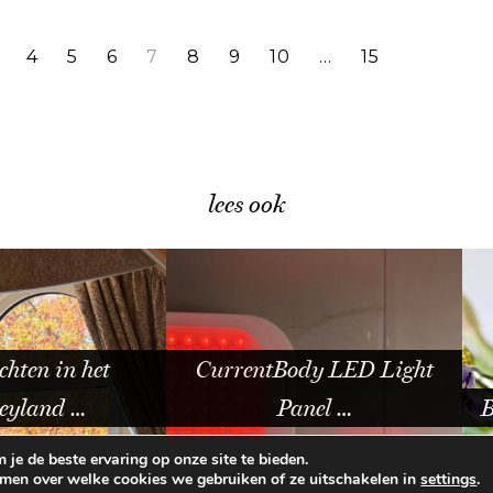
4
5
6
7
8
9
10
…
15
lees ook
n het
CurrentBody LED Light
 …
Panel …
Bloemen
je de beste ervaring op onze site te bieden.
omen over welke cookies we gebruiken of ze uitschakelen in
.
settings
E VOORWAARDEN