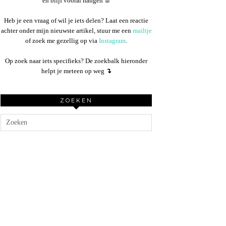
en blijf vooral hangen ☕︎
Heb je een vraag of wil je iets delen? Laat een reactie
achter onder mijn nieuwste artikel, stuur me een
mailtje
of zoek me gezellig op via
Instagram
.
Op zoek naar iets specifieks? De zoekbalk hieronder
helpt je meteen op weg
↴
ZOEKEN