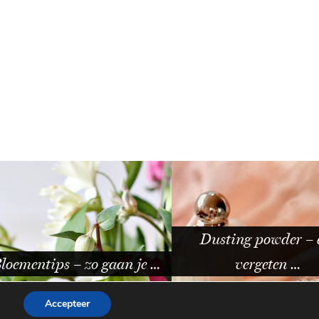
Dusting powder – dit
tips – zo gaan je …
vergeten …
Accepteer
WORDPRESS THEME BY
pipdig