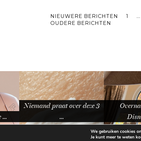
NIEUWERE BERICHTEN
1
…
OUDERE BERICHTEN
Niemand praat over deze 3
Overnachten i
…
Disneyland
We gebruiken cookies om 
Je kunt meer te weten k
© 2026
BEAUTYLAB.NL
FAQ
ALGEMEN