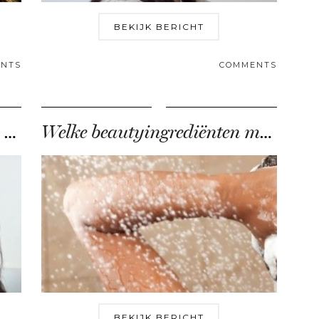
BEKIJK BERICHT
NTS
COMMENTS
Video: Stel je beautyvraag – de antwoorden!
Welke beautyingrediënten moet ik vermijden?
BEKIJK BERICHT