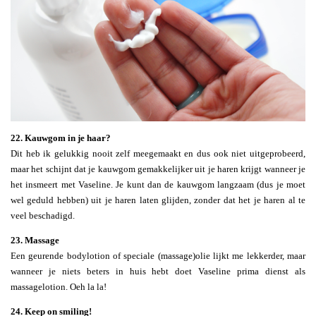
22. Kauwgom in je haar?
Dit heb ik gelukkig nooit zelf meegemaakt en dus ook niet uitgeprobeerd,
maar het schijnt dat je kauwgom gemakkelijker uit je haren krijgt wanneer je
het insmeert met Vaseline. Je kunt dan de kauwgom langzaam (dus je moet
wel geduld hebben) uit je haren laten glijden, zonder dat het je haren al te
veel beschadigd.
23. Massage
Een geurende bodylotion of speciale (massage)olie lijkt me lekkerder, maar
wanneer je niets beters in huis hebt doet Vaseline prima dienst als
massagelotion. Oeh la la!
24. Keep on smiling!