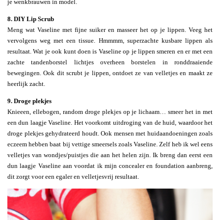
je wenkbrauwen in model.
8. DIY Lip Scrub
Meng wat Vaseline met fijne suiker en masseer het op je lippen. Veeg het
vervolgens weg met een tissue. Hmmmm, superzachte kusbare lippen als
resultaat. Wat je ook kunt doen is Vaseline op je lippen smeren en er met een
zachte tandenborstel lichtjes overheen borstelen in ronddraaiende
bewegingen. Ook dit scrubt je lippen, ontdoet ze van velletjes en maakt ze
heerlijk zacht.
9. Droge plekjes
Knieeen, ellebogen, random droge plekjes op je lichaam… smeer het in met
een dun laagje Vaseline. Het voorkomt uitdroging van de huid, waardoor het
droge plekjes gehydrateerd houdt. Ook mensen met huidaandoeningen zoals
eczeem hebben baat bij vettige smeersels zoals Vaseline. Zelf heb ik wel eens
velletjes van wondjes/puistjes die aan het helen zijn. Ik breng dan eerst een
dun laagje Vaseline aan voordat ik mijn concealer en foundation aanbreng,
dit zorgt voor een egaler en velletjesvrij resultaat.