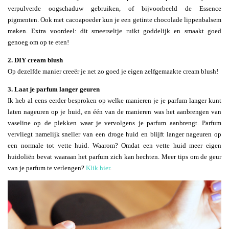
verpulverde oogschaduw gebruiken, of bijvoorbeeld de Essence
pigmenten. Ook met cacoapoeder kun je een getinte chocolade lippenbalsem
maken. Extra voordeel: dit smeerseltje ruikt goddelijk en smaakt goed
genoeg om op te eten!
2. DIY cream blush
Op dezelfde manier creeër je net zo goed je eigen zelfgemaakte cream blush!
3. Laat je parfum langer geuren
Ik heb al eens eerder besproken op welke manieren je je parfum langer kunt
laten nageuren op je huid, en één van de manieren was het aanbrengen van
vaseline op de plekken waar je vervolgens je parfum aanbrengt. Parfum
vervliegt namelijk sneller van een droge huid en blijft langer nageuren op
een normale tot vette huid. Waarom? Omdat een vette huid meer eigen
huidoliën bevat waaraan het parfum zich kan hechten. Meer tips om de geur
van je parfum te verlengen?
Klik hier
.