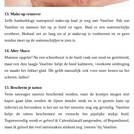
13. Make-up remover
Zelfs hardnekkige waterproof make-up haal je weg met Vaseline. Pak wat
Vaseline en masseer het op je huid en ogen. Haal er een wattenschijfje
overheen. Herhaal net zo lang tot al je make-up is verdwenen en er geen
residue meer op de wattenschijfjes te zien is.
14. After Shave
Mannen opgelet! Na een scheerbeurt is de huid vaak wat rood en geirriteerd,
maar een dun laagje Vaseline helpt de huid kalmeren, voorkomt uitdroging
en maakt het lekker glad. Dit geldt natuurlijk ook voor onze benen na het
scheren, ladies!
15. Bescherm je tattoo
Verse tatoeages moeten beschermd worden, want de korstjes mogen niet
kapot gaan (dan worden de lijnen minder strak en is er grotere kans op
infectie) en bovendien is het net na het tatoeren nog erg gevoelig. Vaseline
helpt de tattoo beschermen en verzacht het pijnlijke stukje huid.
Tegenwoordig wordt er geloof ik Calendulazalf aangeraden, of Bepanthenol,
maar ik geloof dat veel tattoozaken stiekem nog ‘zweren’ bij Vaseline.