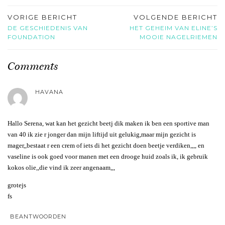
VORIGE BERICHT
VOLGENDE BERICHT
DE GESCHIEDENIS VAN
HET GEHEIM VAN ELINE’S
FOUNDATION
MOOIE NAGELRIEMEN
Comments
HAVANA
Hallo Serena, wat kan het gezicht beetj dik maken ik ben een sportive man
van 40 ik zie r jonger dan mijn liftijd uit gelukig,maar mijn gezicht is
mager,,bestaat r een crem of iets di het gezicht doen beetje verdiken,,,, en
vaseline is ook goed voor manen met een drooge huid zoals ik, ik gebruik
kokos olie,,die vind ik zeer angenaam,,,
grotejs
fs
BEANTWOORDEN