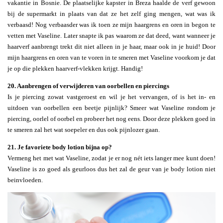
vakantie in Bosnie. De plaatselijke kapster in Breza haalde de verf gewoon
bij de supermarkt in plaats van dat ze het zelf ging mengen, wat was ik
verbaasd! Nog verbaasder was ik toen ze mijn haargrens en oren in begon te
vetten met Vaseline. Later snapte ik pas waarom ze dat deed, want wanneer je
haarverf aanbrengt trekt dit niet alleen in je haar, maar ook in je huid! Door
mijn haargrens en oren van te voren in te smeren met Vaseline voorkom je dat
je op die plekken haarverf-vlekken krijgt. Handig!
20. Aanbrengen of verwijderen van oorbellen en piercings
Is je piercing zowat vastgeroest en wil je het vervangen, of is het in- en
uitdoen van oorbellen een beetje pijnlijk? Smeer wat Vaseline rondom je
piercing, oorlel of oorbel en probeer het nog eens. Door deze plekken goed in
te smeren zal het wat soepeler en dus ook pijnlozer gaan.
21. Je favoriete body lotion bijna op?
Vermeng het met wat Vaseline, zodat je er nog nét iets langer mee kunt doen!
Vaseline is zo goed als geurloos dus het zal de geur van je body lotion niet
beinvloeden.