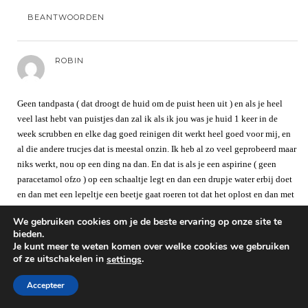
BEANTWOORDEN
ROBIN
Geen tandpasta ( dat droogt de huid om de puist heen uit ) en als je heel
veel last hebt van puistjes dan zal ik als ik jou was je huid 1 keer in de
week scrubben en elke dag goed reinigen dit werkt heel goed voor mij, en
al die andere trucjes dat is meestal onzin. Ik heb al zo veel geprobeerd maar
niks werkt, nou op een ding na dan. En dat is als je een aspirine ( geen
paracetamol ofzo ) op een schaaltje legt en dan een drupje water erbij doet
en dan met een lepeltje een beetje gaat roeren tot dat het oplost en dan met
een wattenstaafje het op je puistjes doen dan even laten intrekken ( 15
We gebruiken cookies om je de beste ervaring op onze site te
minuten ofzo) en dan moet je het er afhalen met water en dit reinig je
bieden.
poriën heel diep. Dit werkt heel goed voor mij!! Het is zeker het proberen
Je kunt meer te weten komen over welke cookies we gebruiken
waard.
of ze uitschakelen in
.
settings
BEANTWOORDEN
Accepteer