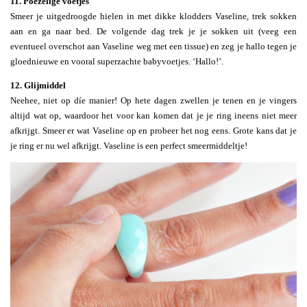
11. Poezelige voetjes
Smeer je uitgedroogde hielen in met dikke klodders Vaseline, trek sokken
aan en ga naar bed. De volgende dag trek je je sokken uit (veeg een
eventueel overschot aan Vaseline weg met een tissue) en zeg je hallo tegen je
gloednieuwe en vooral superzachte babyvoetjes. ‘Hallo!’.
12. Glijmiddel
Neehee, niet op díe manier! Op hete dagen zwellen je tenen en je vingers
altijd wat op, waardoor het voor kan komen dat je je ring ineens niet meer
afkrijgt. Smeer er wat Vaseline op en probeer het nog eens. Grote kans dat je
je ring er nu wel afkrijgt. Vaseline is een perfect smeermiddeltje!