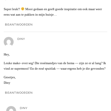
Super leuk!!
Mooi gedaan en geeft goede inspiratie om ook maar weer
eens wat aan te pakken in mijn huisje…
BEANTWOORDEN
DINY
Hey,
Leuke make- over seg! Die rosémandjes van de hema — zijn ze er al lang? Ik
vind ze supermooi! En de rosé spuitlak — waar ergens heb je die gevonden?
Groetjes,
Diny
BEANTWOORDEN
DINY