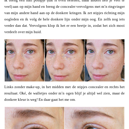
Ik breng een half pompje (dat is even oefenen, maar anders heb je veel te
veel) aan op mijn hand en breng de concealer vervolgens met m’n ringvinger
van mijn andere hand aan op de donkere kringen. Ik zet stipjes richting mijn
oogleden en ik volg de hele donkere lijn onder mijn oog. En zelfs nog iets
verder dan dat. Vervolgens klop ik het er een beetje in, zodat het zich mooi
verdeelt over mijn huid.
Links zonder make-up, in het midden met de stipjes concealer en rechts het
resultaat. Oké, de walletjes onder m’n ogen blijf je altijd wel zien, maar de
donkere kleur is weg! En daar gaat het me om.