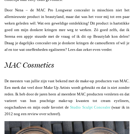
Door Nena – de MAC Pro Longwear concealer is misschien niet het
allernieuwste product in beautyland, maar dat was het voor mij tot een paar
weken geleden wél. Wat een geweldige ontdekking! Dit product is hartstikke
goed om mijn donkere kringen mee weg te werken. Zó goed zelfs, dat ik
Serena een appje stuurde met de vraag of ik dit op Beautylab kon delen!
Draag je dagelijks concealer om je donkere kringen de camoufleren of wil je
af en toe wat oneffenheden egaliseren? Lees dan zeker even verder.
MAC Cosmetics
De meesten van jullie zijn vast bekend met de make-up producten van MAC.
Een merk dat veel door Make Up Artists wordt gebruikt en dat is niet zonder
reden. Ik heb door de jaren heen al meerdere MAC producten versleten en dat
varieert van hun prachtige make-up kwasten tot cream eyeliners,
oogschaduws en mijn oude favoriet de
Studio Sculpt Concealer
(waar ik in
2012 nog een review over schreef).