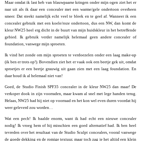
Maar omdat ik last heb van blauwpaarse kringen onder mijn ogen ziet het er
raar uit als ik daar een concealer met een warme/gele ondertoon overheen
smeer. Dat steekt namelijk echt veel te bleek en te geel af. Wanneer ik een
concealer gebruik met een koele/roze ondertoon, dus een NW, dan komt de
kleur NW25 heel erg dicht in de buurt van mijn huidskleur in het betreffende
gebied. Ik gebruik verder namelijk helemaal geen andere concealer of
foundation, vanwege mijn sproeten.
Ik vind het zonde om mijn sproeten te verdoezelen onder een laag make-up
(ik ben er trots op!). Bovendien ziet het er vaak ook een beetje gek uit, omdat
sproetjes er een beetje grauwig uit gaan zien met een laag foundation. En
daar houd ik al helemaal niet van!
Goed, de Studio Finish SPF35 concealer in de kleur NW25 dan maar! De
verkoper dook in zijn voorraden, maar kwam al snel met lege handen terug.
Helaas, NW25 had hij niet op voorraad en het kon wel even duren voordat hij
weer geleverd zou worden…
Wat een pech! Ik baalde enorm, want ik had echt een nieuwe concealer
nodig! Ik vroeg hem of hij misschien een goed alternatief had. Ik ben heel
tevreden over het resultaat van de Studio Sculpt concealers, vooral vanwege
de goede dekking en de romige textuur, maar toch zag je het altijd een klein