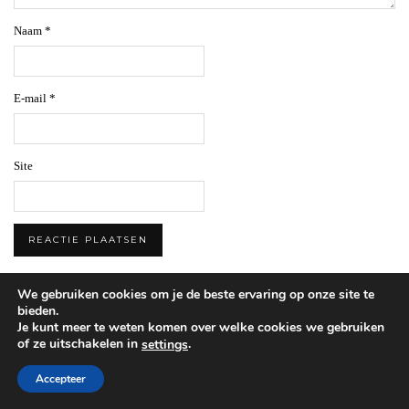
Naam
*
E-mail
*
Site
We gebruiken cookies om je de beste ervaring op onze site te
Welkom op Beautylab.nl
bieden.
Je kunt meer te weten komen over welke cookies we gebruiken
of ze uitschakelen in
.
settings
Accepteer