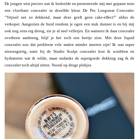
De jongen wist precies wat ik bedoelde en presenteerde mij met gepaste trots
een vloeibare concealer in dezelfde kleur. De Pro Longwear Concealer.
“Vrijwel net zo dekkend, maar deze geeft geen cake-effect!” aldus de
verkoper. Aangezien de huid rondom je ogen een stuk dunner is en bij mij
ook nog eens erg droog, zie je al snel velletjes. En wanneer ik daar concealer
overheen aanbreng, blijf je het toch een beetje zien. Met deze liquid
concealer zou dat probleem vele malen minder moeten zijn! Ik was super
nieuwsgierig, want bij de Studio Sculpt concealer kon ik scrubben en
hydrateren wat ik wilde, maar ondanks de supergoede dekking zag ik de
concealer toch altijd zitten. Vooral op droge plekjes.