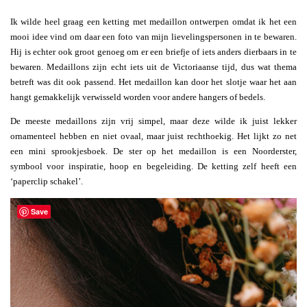
Ik wilde heel graag een ketting met medaillon ontwerpen omdat ik het een
mooi idee vind om daar een foto van mijn lievelingspersonen in te bewaren.
Hij is echter ook groot genoeg om er een briefje of iets anders dierbaars in te
bewaren. Medaillons zijn echt iets uit de Victoriaanse tijd, dus wat thema
betreft was dit ook passend. Het medaillon kan door het slotje waar het aan
hangt gemakkelijk verwisseld worden voor andere hangers of bedels.
De meeste medaillons zijn vrij simpel, maar deze wilde ik juist lekker
ornamenteel hebben en niet ovaal, maar juist rechthoekig. Het lijkt zo net
een mini sprookjesboek. De ster op het medaillon is een Noorderster,
symbool voor inspiratie, hoop en begeleiding. De ketting zelf heeft een
‘paperclip schakel’.
Save