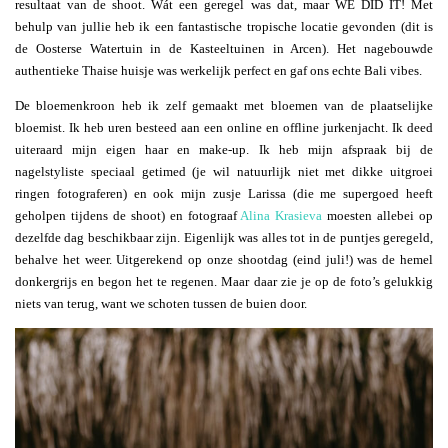
resultaat van de shoot. Wát een geregel was dat, maar WE DID IT! Met
behulp van jullie heb ik een fantastische tropische locatie gevonden (dit is
de Oosterse Watertuin in de Kasteeltuinen in Arcen). Het nagebouwde
authentieke Thaise huisje was werkelijk perfect en gaf ons echte Bali vibes.
De bloemenkroon heb ik zelf gemaakt met bloemen van de plaatselijke
bloemist. Ik heb uren besteed aan een online en offline jurkenjacht. Ik deed
uiteraard mijn eigen haar en make-up. Ik heb mijn afspraak bij de
nagelstyliste speciaal getimed (je wil natuurlijk niet met dikke uitgroei
ringen fotograferen) en ook mijn zusje Larissa (die me supergoed heeft
geholpen tijdens de shoot) en fotograaf
Alina Krasieva
moesten allebei op
dezelfde dag beschikbaar zijn. Eigenlijk was alles tot in de puntjes geregeld,
behalve het weer. Uitgerekend op onze shootdag (eind juli!) was de hemel
donkergrijs en begon het te regenen. Maar daar zie je op de foto’s gelukkig
niets van terug, want we schoten tussen de buien door.