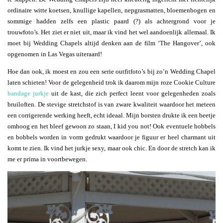
ordinaire witte koetsen, knullige kapellen, nepgrasmatten, bloemenbogen en
sommige hadden zelfs een plastic paard (?) als achtergrond voor je
trouwfoto’s. Het ziet er niet uit, maar ik vind het wel aandoenlijk allemaal. Ik
moet bij Wedding Chapels altijd denken aan de film ‘The Hangover’, ook
opgenomen in Las Vegas uiteraard!
Hoe dan ook, ik moest en zou een serie outfitfoto’s bij zo’n Wedding Chapel
laten schieten! Voor de gelegenheid trok ik daarom mijn roze Cookie Culture
bandage jurkje
uit de kast, die zich perfect leent voor gelegenheden zoals
bruiloften. De stevige stretchstof is van zware kwaliteit waardoor het meteen
een corrigerende werking heeft, echt ideaal. Mijn borsten drukte ik een beetje
omhoog en het bleef gewoon zo staan, I kid you not! Ook eventuele hobbels
en bobbels worden in vorm gedrukt waardoor je figuur er heel charmant uit
komt te zien. Ik vind het jurkje sexy, maar ook chic. En door de stretch kan ik
me er prima in voortbewegen.