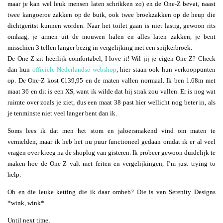
maar je kan wel leuk mensen laten schrikken zo) en de One-Z bevat, naast
twee kangoeroe zakken op de buik, ook twee broekzakken op de heup die
dichtgeritst kunnen worden. Naar het toilet gaan is niet lastig, gewoon rits
omlaag, je armen uit de mouwen halen en alles laten zakken, je bent
misschien 3 tellen langer bezig in vergelijking met een spijkerbroek.
De One-Z zit heerlijk comfortabel, I love it! Wil jij je eigen One-Z? Check
dan hun
officiële Nederlandse webshop
, hier staan ook hun verkooppunten
op. De One-Z kost €139,95 en de maten vallen normaal. Ik ben 1.68m met
maat 36 en dit is een XS, want ik wilde dat hij strak zou vallen. Er is nog wat
ruimte over zoals je ziet, dus een maat 38 past hier wellicht nog beter in, als
je tenminste niet veel langer bent dan ik.
Soms lees ik dat men het stom en jaloersmakend vind om maten te
vermelden, maar ik heb het nu puur functioneel gedaan omdat ik er al veel
vragen over kreeg na de shoplog van gisteren. Ik probeer gewoon duidelijk te
maken hoe de One-Z valt met feiten en vergelijkingen, I’m just trying to
help.
Oh en die leuke ketting die ik daar omheb? Die is van Serenity Designs
*wink, wink*
Until next time,