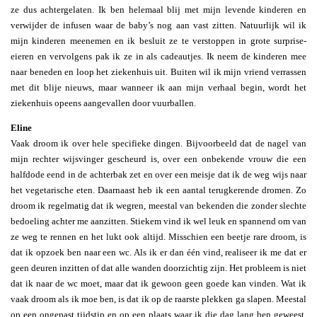
ze dus achtergelaten. Ik ben helemaal blij met mijn levende kinderen en
verwijder de infusen waar de baby’s nog aan vast zitten. Natuurlijk wil ik
mijn kinderen meenemen en ik besluit ze te verstoppen in grote surprise-
eieren en vervolgens pak ik ze in als cadeautjes. Ik neem de kinderen mee
naar beneden en loop het ziekenhuis uit. Buiten wil ik mijn vriend verrassen
met dit blije nieuws, maar wanneer ik aan mijn verhaal begin, wordt het
ziekenhuis opeens aangevallen door vuurballen.
Eline
Vaak droom ik over hele specifieke dingen. Bijvoorbeeld dat de nagel van
mijn rechter wijsvinger gescheurd is, over een onbekende vrouw die een
halfdode eend in de achterbak zet en over een meisje dat ik de weg wijs naar
het vegetarische eten. Daarnaast heb ik een aantal terugkerende dromen. Zo
droom ik regelmatig dat ik wegren, meestal van bekenden die zonder slechte
bedoeling achter me aanzitten. Stiekem vind ik wel leuk en spannend om van
ze weg te rennen en het lukt ook altijd. Misschien een beetje rare droom, is
dat ik opzoek ben naar een wc. Als ik er dan één vind, realiseer ik me dat er
geen deuren inzitten of dat alle wanden doorzichtig zijn. Het probleem is niet
dat ik naar de wc moet, maar dat ik gewoon geen goede kan vinden. Wat ik
vaak droom als ik moe ben, is dat ik op de raarste plekken ga slapen. Meestal
op een ongepast tijdstip en op een plaats waar ik die dag lang ben geweest.