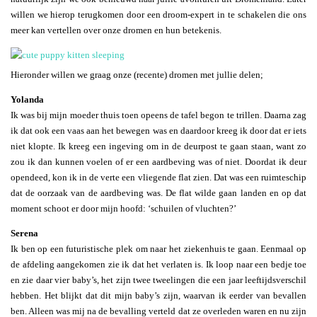
willen we hierop terugkomen door een droom-expert in te schakelen die ons
meer kan vertellen over onze dromen en hun betekenis.
Hieronder willen we graag onze (recente) dromen met jullie delen;
Yolanda
Ik was bij mijn moeder thuis toen opeens de tafel begon te trillen. Daarna zag
ik dat ook een vaas aan het bewegen was en daardoor kreeg ik door dat er iets
niet klopte. Ik kreeg een ingeving om in de deurpost te gaan staan, want zo
zou ik dan kunnen voelen of er een aardbeving was of niet. Doordat ik deur
opendeed, kon ik in de verte een vliegende flat zien. Dat was een ruimteschip
dat de oorzaak van de aardbeving was. De flat wilde gaan landen en op dat
moment schoot er door mijn hoofd: ‘schuilen of vluchten?’
Serena
Ik ben op een futuristische plek om naar het ziekenhuis te gaan. Eenmaal op
de afdeling aangekomen zie ik dat het verlaten is. Ik loop naar een bedje toe
en zie daar vier baby’s, het zijn twee tweelingen die een jaar leeftijdsverschil
hebben. Het blijkt dat dit mijn baby’s zijn, waarvan ik eerder van bevallen
ben. Alleen was mij na de bevalling verteld dat ze overleden waren en nu zijn