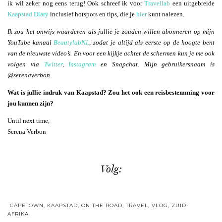
ik wil zeker nog eens terug! Ook schreef ik voor
Travellab
een uitgebreide
Kaapstad Diary
inclusief hotspots en tips, die je
hier
kunt nalezen.
Ik zou het onwijs waarderen als jullie je zouden willen abonneren op mijn
YouTube kanaal
BeautylabNL
, zodat je altijd als eerste op de hoogte bent
van de nieuwste video’s. En voor een kijkje achter de schermen kun je me ook
volgen via
Twitter
,
Instagram
en Snapchat. Mijn gebruikersnaam is
@serenaverbon.
Wat is jullie indruk van Kaapstad? Zou het ook een reisbestemming voor
jou kunnen zijn?
Until next time,
Serena Verbon
Volg:
CAPETOWN
,
KAAPSTAD
,
ON THE ROAD
,
TRAVEL
,
VLOG
,
ZUID-
AFRIKA