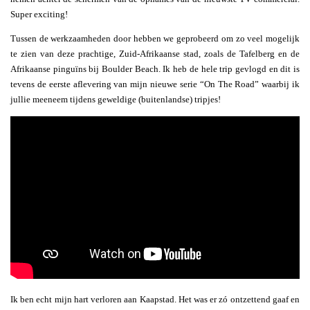
Super exciting!
Tussen de werkzaamheden door hebben we geprobeerd om zo veel mogelijk
te zien van deze prachtige, Zuid-Afrikaanse stad, zoals de Tafelberg en de
Afrikaanse pinguïns bij Boulder Beach. Ik heb de hele trip gevlogd en dit is
tevens de eerste aflevering van mijn nieuwe serie “On The Road” waarbij ik
jullie meeneem tijdens geweldige (buitenlandse) tripjes!
Ik ben echt mijn hart verloren aan Kaapstad. Het was er zó ontzettend gaaf en