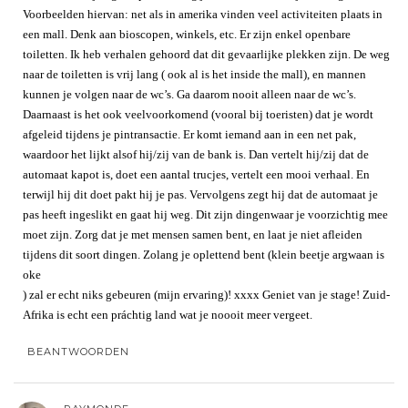
Voorbeelden hiervan: net als in amerika vinden veel activiteiten plaats in
een mall. Denk aan bioscopen, winkels, etc. Er zijn enkel openbare
toiletten. Ik heb verhalen gehoord dat dit gevaarlijke plekken zijn. De weg
naar de toiletten is vrij lang ( ook al is het inside the mall), en mannen
kunnen je volgen naar de wc’s. Ga daarom nooit alleen naar de wc’s.
Daarnaast is het ook veelvoorkomend (vooral bij toeristen) dat je wordt
afgeleid tijdens je pintransactie. Er komt iemand aan in een net pak,
waardoor het lijkt alsof hij/zij van de bank is. Dan vertelt hij/zij dat de
automaat kapot is, doet een aantal trucjes, vertelt een mooi verhaal. En
terwijl hij dit doet pakt hij je pas. Vervolgens zegt hij dat de automaat je
pas heeft ingeslikt en gaat hij weg. Dit zijn dingenwaar je voorzichtig mee
moet zijn. Zorg dat je met mensen samen bent, en laat je niet afleiden
tijdens dit soort dingen. Zolang je oplettend bent (klein beetje argwaan is
oke
) zal er echt niks gebeuren (mijn ervaring)! xxxx Geniet van je stage! Zuid-
Afrika is echt een práchtig land wat je noooit meer vergeet.
BEANTWOORDEN