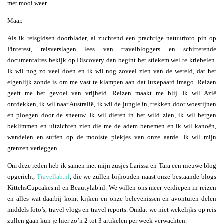
met mooi weer.
Maar.
Als ik reisgidsen doorblader, al zuchtend een prachtige natuurfoto pin op
Pinterest, reisverslagen lees van travelbloggers en schitterende
documentaires bekijk op Discovery dan begint het stiekem wel te kriebelen.
Ik wil nog zo veel doen en ik wil nog zoveel zien van de wereld, dat het
eigenlijk zonde is om me vast te klampen aan dat luxepaard imago. Reizen
geeft me het gevoel van vrijheid. Reizen maakt me blij. Ik wil Azië
ontdekken, ik wil naar Australië, ik wil de jungle in, trekken door woestijnen
en ploegen door de sneeuw. Ik wil dieren in het wild zien, ik wil bergen
beklimmen en uitzichten zien die me de adem benemen en ik wil kanoën,
wandelen en surfen op de mooiste plekjes van onze aarde. Ik wil mijn
grenzen verleggen.
Om deze reden heb ik samen met mijn zusjes Larissa en Tara een nieuwe blog
opgericht,
Travellab.nl
, die we zullen bijhouden naast onze bestaande blogs
KittehsCupcakes.nl en Beautylab.nl. We willen ons meer verdiepen in reizen
en alles wat daarbij komt kijken en onze belevenissen en avonturen delen
middels foto’s, travel vlogs en travel reports. Omdat we niet wekelijks op reis
zullen gaan kun je hier zo’n 2 tot 3 artikelen per week verwachten.