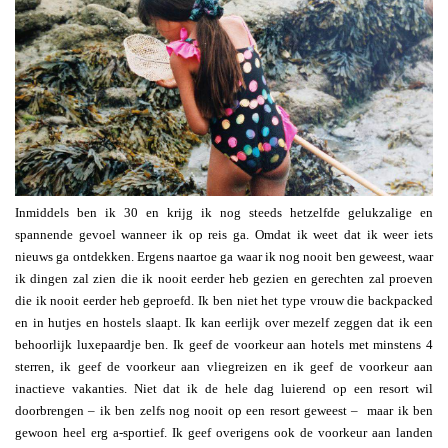
Inmiddels ben ik 30 en krijg ik nog steeds hetzelfde gelukzalige en
spannende gevoel wanneer ik op reis ga. Omdat ik weet dat ik weer iets
nieuws ga ontdekken. Ergens naartoe ga waar ik nog nooit ben geweest, waar
ik dingen zal zien die ik nooit eerder heb gezien en gerechten zal proeven
die ik nooit eerder heb geproefd. Ik ben niet het type vrouw die backpacked
en in hutjes en hostels slaapt. Ik kan eerlijk over mezelf zeggen dat ik een
behoorlijk luxepaardje ben. Ik geef de voorkeur aan hotels met minstens 4
sterren, ik geef de voorkeur aan vliegreizen en ik geef de voorkeur aan
inactieve vakanties. Niet dat ik de hele dag luierend op een resort wil
doorbrengen – ik ben zelfs nog nooit op een resort geweest – maar ik ben
gewoon heel erg a-sportief. Ik geef overigens ook de voorkeur aan landen