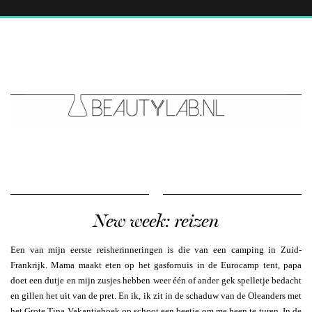
New week: reizen
Een van mijn eerste reisherinneringen is die van een camping in Zuid-
Frankrijk. Mama maakt eten op het gasfornuis in de Eurocamp tent, papa
doet een dutje en mijn zusjes hebben weer één of ander gek spelletje bedacht
en gillen het uit van de pret. En ik, ik zit in de schaduw van de Oleanders met
het Grote Tina Vakantieboek op schoot een beetje om me heen te turen. In de