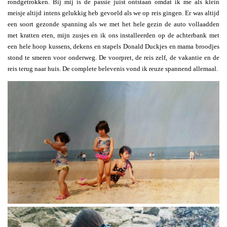
rondgetrokken. Bij mij is de passie juist ontstaan omdat ik me als klein
meisje altijd intens gelukkig heb gevoeld als we op reis gingen. Er was altijd
een soort gezonde spanning als we met het hele gezin de auto vollaadden
met kratten eten, mijn zusjes en ik ons installeerden op de achterbank met
een hele hoop kussens, dekens en stapels Donald Duckjes en mama broodjes
stond te smeren voor onderweg. De voorpret, de reis zelf, de vakantie en de
reis terug naar huis. De complete belevenis vond ik reuze spannend allemaal.