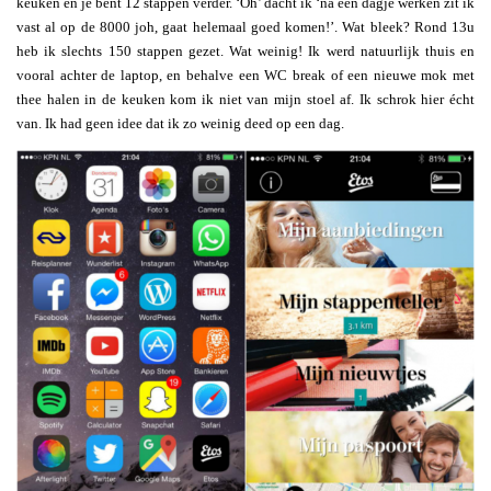
keuken en je bent 12 stappen verder. ‘Oh’ dacht ik ‘na een dagje werken zit ik
vast al op de 8000 joh, gaat helemaal goed komen!’. Wat bleek? Rond 13u
heb ik slechts 150 stappen gezet. Wat weinig! Ik werd natuurlijk thuis en
vooral achter de laptop, en behalve een WC break of een nieuwe mok met
thee halen in de keuken kom ik niet van mijn stoel af. Ik schrok hier écht
van. Ik had geen idee dat ik zo weinig deed op een dag.