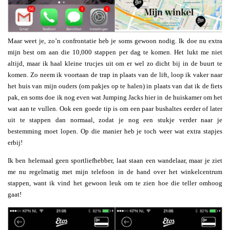
Maar weet je, zo’n confrontatie heb je soms gewoon nodig. Ik doe nu extra
mijn best om aan die 10,000 stappen per dag te komen. Het lukt me niet
altijd, maar ik haal kleine trucjes uit om er wel zo dicht bij in de buurt te
komen. Zo neem ik voortaan de trap in plaats van de lift, loop ik vaker naar
het huis van mijn ouders (om pakjes op te halen) in plaats van dat ik de fiets
pak, en soms doe ik nog even wat Jumping Jacks hier in de huiskamer om het
wat aan te vullen. Ook een goede tip is om een paar bushaltes eerder of later
uit te stappen dan normaal, zodat je nog een stukje verder naar je
bestemming moet lopen. Op die manier heb je toch weer wat extra stapjes
erbij!
Ik ben helemaal geen sportliefhebber, laat staan een wandelaar, maar je ziet
me nu regelmatig met mijn telefoon in de hand over het winkelcentrum
stappen, want ik vind het gewoon leuk om te zien hoe die teller omhoog
gaat!