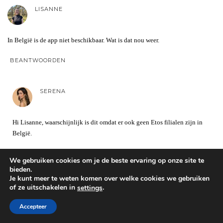
LISANNE
In België is de app niet beschikbaar. Wat is dat nou weer.
BEANTWOORDEN
SERENA
Hi Lisanne, waarschijnlijk is dit omdat er ook geen Etos filialen zijn in
België.
BEANTWOORDEN
We gebruiken cookies om je de beste ervaring op onze site te
bieden.
Je kunt meer te weten komen over welke cookies we gebruiken
NG
of ze uitschakelen in
.
settings
Accepteer
Dan zou je juist extraverte stappen kunnen maken als je er heen zou