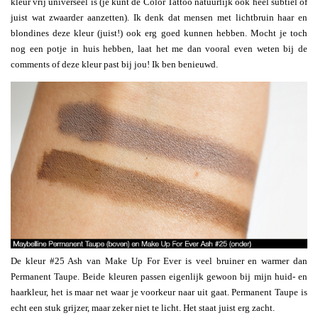
kleur vrij universeel is (je kunt de Color Tattoo natuurlijk ook heel subtiel of
juist wat zwaarder aanzetten). Ik denk dat mensen met lichtbruin haar en
blondines deze kleur (juist!) ook erg goed kunnen hebben. Mocht je toch
nog een potje in huis hebben, laat het me dan vooral even weten bij de
comments of deze kleur past bij jou! Ik ben benieuwd.
De kleur #25 Ash van Make Up For Ever is veel bruiner en warmer dan
Permanent Taupe. Beide kleuren passen eigenlijk gewoon bij mijn huid- en
haarkleur, het is maar net waar je voorkeur naar uit gaat. Permanent Taupe is
echt een stuk grijzer, maar zeker niet te licht. Het staat juist erg zacht.