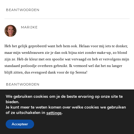
BEANTWOORDEN
MARIJKE
Heb het gelijk geprobeerd want heb hem ook. Helaas voor mij iets te donker,
maar mijn wenkbrauwen zie je dan ook bijna niet zonder make-up, zo blond
zijn ze. Heb de kleur met een spoolie wat vervaagd en heb er vervolgens mijn
standaard potloodje overheen gebruikt. Ik vermoed wel dat het nu langer
blijft zitten, dus evengoed dank voor de tip Serena!
BEANTWOORDEN
We gebruiken cookies om je de beste ervaring op onze site te
bieden.
SABAH
Je kunt meer te weten komen over welke cookies we gebruiken
of ze uitschakelen in
.
settings
zo slim bedacht van je serena! Heel nuttig dit, thumbs up!!
Accepteer
BEANTWOORDEN