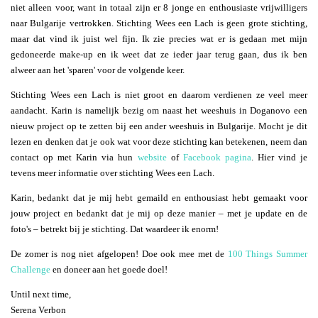
niet alleen voor, want in totaal zijn er 8 jonge en enthousiaste vrijwilligers
naar Bulgarije vertrokken. Stichting Wees een Lach is geen grote stichting,
maar dat vind ik juist wel fijn. Ik zie precies wat er is gedaan met mijn
gedoneerde make-up en ik weet dat ze ieder jaar terug gaan, dus ik ben
alweer aan het 'sparen' voor de volgende keer.
Stichting Wees een Lach is niet groot en daarom verdienen ze veel meer
aandacht. Karin is namelijk bezig om naast het weeshuis in Doganovo een
nieuw project op te zetten bij een ander weeshuis in Bulgarije. Mocht je dit
lezen en denken dat je ook wat voor deze stichting kan betekenen, neem dan
contact op met Karin via hun
website
of
Facebook pagina
. Hier vind je
tevens meer informatie over stichting Wees een Lach.
Karin, bedankt dat je mij hebt gemaild en enthousiast hebt gemaakt voor
jouw project en bedankt dat je mij op deze manier – met je update en de
foto's – betrekt bij je stichting. Dat waardeer ik enorm!
De zomer is nog niet afgelopen! Doe ook mee met de
100 Things Summer
Challenge
en doneer aan het goede doel!
Until next time,
Serena Verbon