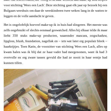
voor stichting 'Wees een Lach'. Deze stichting gaat elk jaar op bezoek bij een
Bulgaars weeshuis om daar de weeskinderen twee weken lang in de watten te
leggen en de volle aandacht te geven.
Het is ongelofelijk hoeveel make-up ik in huis had slingeren. Het meeste was
zelfs ongebruikt of slechts eenmaal geswatched. Alles bij elkaar telde ik maar
liefst 350 stuks make-up producten, waaronder mascara, oogschaduw,
lipgloss, blush, foundation, nagellak en – iets wat later erg populair bleek –
haarkrijtjes. Toen Karin, de voorzitter van stichting Wees een Lach, alles op
kwam halen was ik blij dat ze haar vader had meegenomen, want ik had 3
overvolle en erg zware tassen gevuld die had ze nooit in haar eentje had
kunnen tillen.