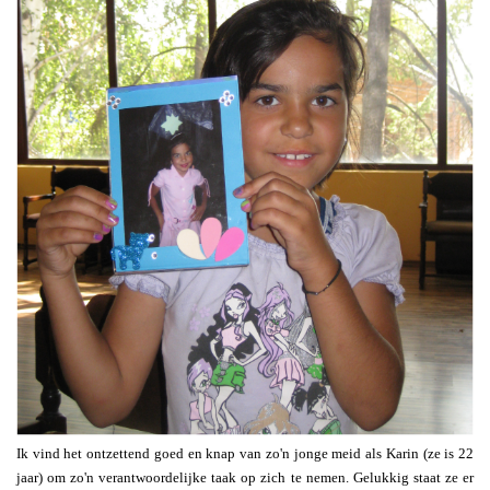
Ik vind het ontzettend goed en knap van zo'n jonge meid als Karin (ze is 22
jaar) om zo'n verantwoordelijke taak op zich te nemen. Gelukkig staat ze er