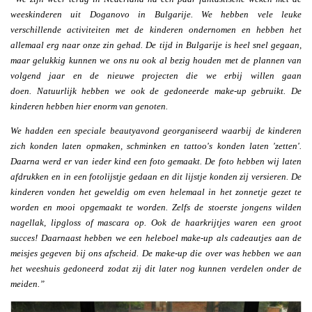
weeskinderen uit Doganovo in Bulgarije. We hebben vele leuke
verschillende activiteiten met de kinderen ondernomen en hebben het
allemaal erg naar onze zin gehad. De tijd in Bulgarije is heel snel gegaan,
maar gelukkig kunnen we ons nu ook al bezig houden met de plannen van
volgend jaar en de nieuwe projecten die we erbij willen gaan
doen. Natuurlijk hebben we ook de gedoneerde make-up gebruikt. De
kinderen hebben hier enorm van genoten.
We hadden een speciale beautyavond georganiseerd waarbij de kinderen
zich konden laten opmaken, schminken en tattoo's konden laten 'zetten'.
Daarna werd er van ieder kind een foto gemaakt. De foto hebben wij laten
afdrukken en in een fotolijstje gedaan en dit lijstje konden zij versieren. De
kinderen vonden het geweldig om even helemaal in het zonnetje gezet te
worden en mooi opgemaakt te worden. Zelfs de stoerste jongens wilden
nagellak, lipgloss of mascara op. Ook de haarkrijtjes waren een groot
succes! Daarnaast hebben we een heleboel make-up als cadeautjes aan de
meisjes gegeven bij ons afscheid. De make-up die over was hebben we aan
het weeshuis gedoneerd zodat zij dit later nog kunnen verdelen onder de
meiden.”