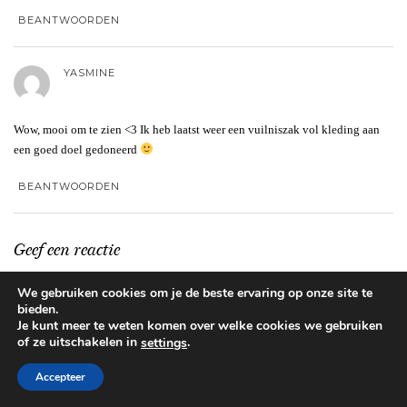
BEANTWOORDEN
YASMINE
Wow, mooi om te zien <3 Ik heb laatst weer een vuilniszak vol kleding aan
een goed doel gedoneerd
BEANTWOORDEN
Geef een reactie
Je e-mailadres wordt niet gepubliceerd.
Vereiste velden zijn gemarkeerd
We gebruiken cookies om je de beste ervaring op onze site te
met
*
bieden.
Je kunt meer te weten komen over welke cookies we gebruiken
Reactie
*
of ze uitschakelen in
.
settings
Accepteer