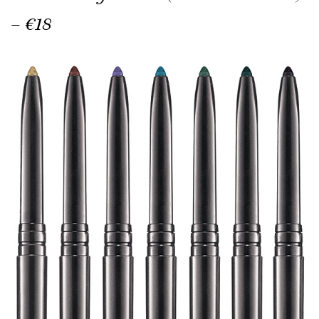
– €18