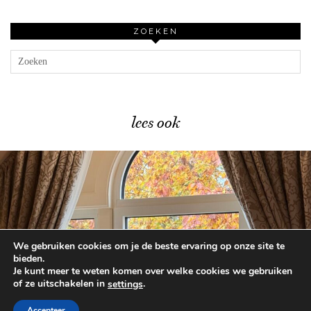
ZOEKEN
lees ook
We gebruiken cookies om je de beste ervaring op onze site te
Overnachten in het Disneyland …
bieden.
Je kunt meer te weten komen over welke cookies we gebruiken
of ze uitschakelen in
.
settings
© 2026
BEAUTYLAB.NL
FAQ
ALGEMENE
VOORWAARDEN
Accepteer