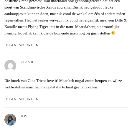
Sostrene Grene geweest. Had inderdaad ook gehoord/gelezen dat het een
soort van Scandinavische Xenos zou zijn.. Dus ik had gehoopt leuke
aankoopjes te kunnen doen, maar ik vond de winkel om één of andere reden
tegenvallen. Had het leuker verwacht. Ik vond het eigenlijk meer een Dille &
Kamille meets Flying Tiger, iets in die trant. Maar da’s mijn persoonlijke
mening, hopelijk kan ik die de komende jaren nog bij gaan stellen
BEANTWOORDEN
KIMMIE
Die broek van Gina Tricot love it! Maar heb nogal zware heupen en wil ze
wel bestellen maar heb bang dat die te hard gaat aftekenen.
BEANTWOORDEN
JOSIE