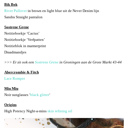
Bik Bok
River Pullover
in brown en light blue uit de Never Denim lijn
Sandra Straight pantalon
Sostrene Grene
Notitieboekje ‘Cactus’
Notitieboekje ‘Verfpatten’
Notitieblok in marmerprint
Draadmandjes
>>> Er zit ook een
Sostrene Grene
in Groningen aan de Grote Markt 43-44
Abercrombie & Fitch
Lace Romper
Miu Miu
Noir sunglasses ‘
black glitter
‘
Origins
High Potency Night-a-mins
skin refining oil