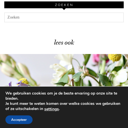
ZOEKEN
lees ook
We gebruiken cookies om je de beste ervaring op onze site te
Bloementips – zo gaan je …
bieden.
Je kunt meer te weten komen over welke cookies we gebruiken
of ze uitschakelen in
.
settings
© 2026
BEAUTYLAB.NL
FAQ
ALGEMENE
VOORWAARDEN
Accepteer
WORDPRESS THEME BY
pipdig