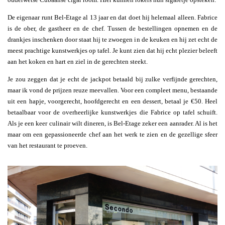
De eigenaar runt Bel-Etage al 13 jaar en dat doet hij helemaal alleen. Fabrice
is de ober, de gastheer en de chef. Tussen de bestellingen opnemen en de
drankjes inschenken door staat hij te zwoegen in de keuken en hij zet echt de
meest prachtige kunstwerkjes op tafel. Je kunt zien dat hij echt plezier beleeft
aan het koken en hart en ziel in de gerechten steekt.
Je zou zeggen dat je echt de jackpot betaald bij zulke verfijnde gerechten,
maar ik vond de prijzen reuze meevallen. Voor een compleet menu, bestaande
uit een hapje, voorgerecht, hoofdgerecht en een dessert, betaal je €50. Heel
betaalbaar voor de overheerlijke kunstwerkjes die Fabrice op tafel schuift.
Als je een keer culinair wilt dineren, is Bel-Etage zeker een aanrader. Al is het
maar om een gepassioneerde chef aan het werk te zien en de gezellige sfeer
van het restaurant te proeven.