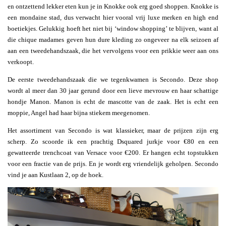
en ontzettend lekker eten kun je in Knokke ook erg goed shoppen. Knokke is
een mondaine stad, dus verwacht hier vooral vrij luxe merken en high end
boetiekjes. Gelukkig hoeft het niet bij ‘window shopping’ te blijven, want al
die chique madames geven hun dure kleding zo ongeveer na elk seizoen af
aan een tweedehandszaak, die het vervolgens voor een prikkie weer aan ons
verkoopt.
De eerste tweedehandszaak die we tegenkwamen is Secondo. Deze shop
wordt al meer dan 30 jaar gerund door een lieve mevrouw en haar schattige
hondje Manon. Manon is echt de mascotte van de zaak. Het is echt een
moppie, Angel had haar bijna stiekem meegenomen.
Het assortiment van Secondo is wat klassieker, maar de prijzen zijn erg
scherp. Zo scoorde ik een prachtig Dsquared jurkje voor €80 en een
gewatteerde trenchcoat van Versace voor €200. Er hangen echt topstukken
voor een fractie van de prijs. En je wordt erg vriendelijk geholpen. Secondo
vind je aan Kustlaan 2, op de hoek.