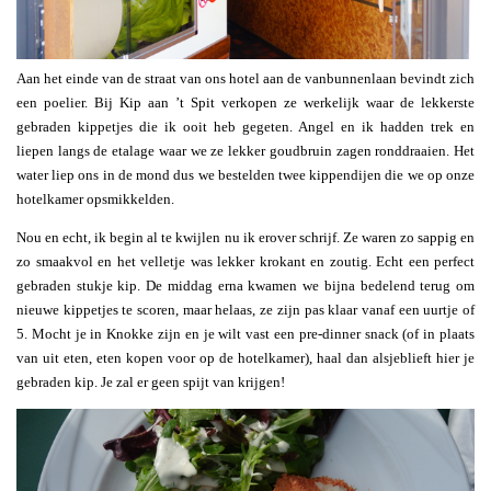
Aan het einde van de straat van ons hotel aan de vanbunnenlaan bevindt zich
een poelier. Bij Kip aan ’t Spit verkopen ze werkelijk waar de lekkerste
gebraden kippetjes die ik ooit heb gegeten. Angel en ik hadden trek en
liepen langs de etalage waar we ze lekker goudbruin zagen ronddraaien. Het
water liep ons in de mond dus we bestelden twee kippendijen die we op onze
hotelkamer opsmikkelden.
Nou en echt, ik begin al te kwijlen nu ik erover schrijf. Ze waren zo sappig en
zo smaakvol en het velletje was lekker krokant en zoutig. Echt een perfect
gebraden stukje kip. De middag erna kwamen we bijna bedelend terug om
nieuwe kippetjes te scoren, maar helaas, ze zijn pas klaar vanaf een uurtje of
5. Mocht je in Knokke zijn en je wilt vast een pre-dinner snack (of in plaats
van uit eten, eten kopen voor op de hotelkamer), haal dan alsjeblieft hier je
gebraden kip. Je zal er geen spijt van krijgen!