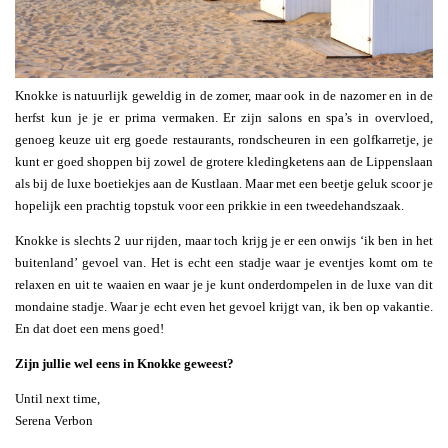
Knokke is natuurlijk geweldig in de zomer, maar ook in de nazomer en in de
herfst kun je je er prima vermaken. Er zijn salons en spa’s in overvloed,
genoeg keuze uit erg goede restaurants, rondscheuren in een golfkarretje, je
kunt er goed shoppen bij zowel de grotere kledingketens aan de Lippenslaan
als bij de luxe boetiekjes aan de Kustlaan. Maar met een beetje geluk scoor je
hopelijk een prachtig topstuk voor een prikkie in een tweedehandszaak.
Knokke is slechts 2 uur rijden, maar toch krijg je er een onwijs ‘ik ben in het
buitenland’ gevoel van. Het is echt een stadje waar je eventjes komt om te
relaxen en uit te waaien en waar je je kunt onderdompelen in de luxe van dit
mondaine stadje. Waar je echt even het gevoel krijgt van, ik ben op vakantie.
En dat doet een mens goed!
Zijn jullie wel eens in Knokke geweest?
Until next time,
Serena Verbon