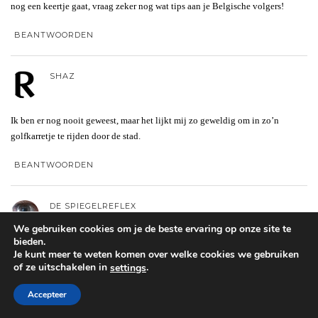
nog een keertje gaat, vraag zeker nog wat tips aan je Belgische volgers!
BEANTWOORDEN
SHAZ
Ik ben er nog nooit geweest, maar het lijkt mij zo geweldig om in zo’n
golfkarretje te rijden door de stad.
BEANTWOORDEN
DE SPIEGELREFLEX
We gebruiken cookies om je de beste ervaring op onze site te
bieden.
Ik woon in België maar ben eigenlijk nog nooit in Knokke geweest, ik ga
Je kunt meer te weten komen over welke cookies we gebruiken
altijd naar andere kuststeden. Knokke is dan ook gericht op een specifiek
of ze uitschakelen in
.
settings
publiek. Wel een leuk reisreport, nu lijkt het alsof ik er eens geweest ben
Accepteer
BEANTWOORDEN