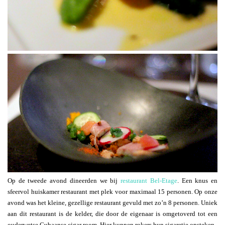
Op de tweede avond dineerden we bij
restaurant Bel-Etage
. Een knus en
sfeervol huiskamer restaurant met plek voor maximaal 15 personen. Op onze
avond was het kleine, gezellige restaurant gevuld met zo’n 8 personen. Uniek
aan dit restaurant is de kelder, die door de eigenaar is omgetoverd tot een
ouderwetse Cubaanse cigar room. Hier kunnen rokers hun sigaretje opsteken.