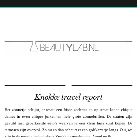
Knokke travel report
Het zonnetje schijnt, er waait een frisse zeebries en op straat lopen chique
dames in even chique jurken en hele grote zonnebrillen. De straten zijn
gevuld met geparkeerde auto’s waarvan je een klein huis kunt kopen. De
terrassen zijn overvol. Zo nu en dan scheurt er een golfkarretje langs. Oui, we
zijn in de mondaine badplaats Knokke aangekomen. Angel en ik.