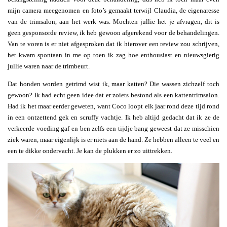
mijn camera meegenomen en foto’s gemaakt terwijl Claudia, de eigenaresse
van de trimsalon, aan het werk was. Mochten jullie het je afvragen, dit is
geen gesponsorde review, ik heb gewoon afgerekend voor de behandelingen.
Van te voren is er niet afgesproken dat ik hierover een review zou schrijven,
het kwam spontaan in me op toen ik zag hoe enthousiast en nieuwsgierig
jullie waren naar de trimbeurt.
Dat honden worden getrimd wist ik, maar katten? Die wassen zichzelf toch
gewoon? Ik had echt geen idee dat er zoiets bestond als een kattentrimsalon.
Had ik het maar eerder geweten, want Coco loopt elk jaar rond deze tijd rond
in een ontzettend gek en scruffy vachtje. Ik heb altijd gedacht dat ik ze de
verkeerde voeding gaf en ben zelfs een tijdje bang geweest dat ze misschien
ziek waren, maar eigenlijk is er niets aan de hand. Ze hebben alleen te veel en
een te dikke ondervacht. Je kan de plukken er zo uittrekken.