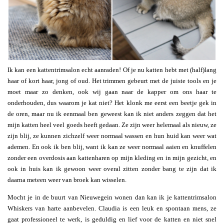
Ik kan een kattentrimsalon echt aanraden! Of je nu katten hebt met (half)lang
haar of kort haar, jong of oud. Het trimmen gebeurt met de juiste tools en je
moet maar zo denken, ook wij gaan naar de kapper om ons haar te
onderhouden, dus waarom je kat niet? Het klonk me eerst een beetje gek in
de oren, maar nu ik eenmaal ben geweest kan ik niet anders zeggen dat het
mijn katten heel veel goeds heeft gedaan. Ze zijn weer helemaal als nieuw, ze
zijn blij, ze kunnen zichzelf weer normaal wassen en hun huid kan weer wat
ademen. En ook ik ben blij, want ik kan ze weer normaal aaien en knuffelen
zonder een overdosis aan kattenharen op mijn kleding en in mijn gezicht, en
ook in huis kan ik gewoon weer overal zitten zonder bang te zijn dat ik
daarna meteen weer van broek kan wisselen.
Mocht je in de buurt van Nieuwegein wonen dan kan ik je kattentrimsalon
Whiskers van harte aanbevelen. Claudia is een leuk en spontaan mens, ze
gaat professioneel te werk, is geduldig en lief voor de katten en niet snel