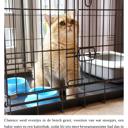
Clarence werd eventjes in de bench gezet, voorzien van wat snoepjes, een
bakje water en een kattenbak, zodat hij iets meer bewegingsruimte had dan in