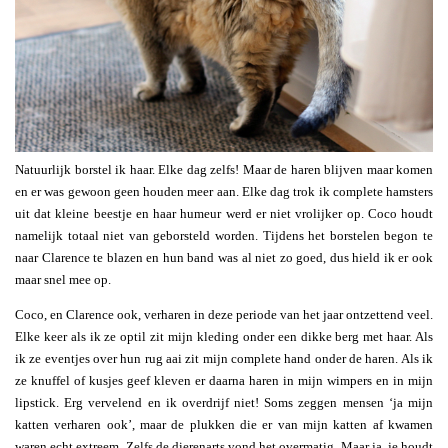
Natuurlijk borstel ik haar. Elke dag zelfs! Maar de haren blijven maar komen
en er was gewoon geen houden meer aan. Elke dag trok ik complete hamsters
uit dat kleine beestje en haar humeur werd er niet vrolijker op. Coco houdt
namelijk totaal niet van geborsteld worden. Tijdens het borstelen begon te
naar Clarence te blazen en hun band was al niet zo goed, dus hield ik er ook
maar snel mee op.
Coco, en Clarence ook, verharen in deze periode van het jaar ontzettend veel.
Elke keer als ik ze optil zit mijn kleding onder een dikke berg met haar. Als
ik ze eventjes over hun rug aai zit mijn complete hand onder de haren. Als ik
ze knuffel of kusjes geef kleven er daarna haren in mijn wimpers en in mijn
lipstick. Erg vervelend en ik overdrijf niet! Soms zeggen mensen ‘ja mijn
katten verharen ook’, maar de plukken die er van mijn katten af kwamen
waren echt extreem. Zelfs de dierenarts vond het overmatig. Maar ja, je houdt