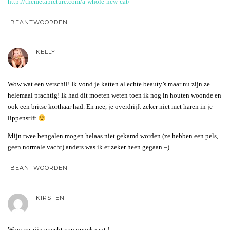
http://themetapicture.com/a-whole-new-cat/
BEANTWOORDEN
KELLY
Wow wat een verschil! Ik vond je katten al echte beauty’s maar nu zijn ze
helemaal prachtig! Ik had dit moeten weten toen ik nog in houten woonde en
ook een britse korthaar had. En nee, je overdrijft zeker niet met haren in je
lippenstift
Mijn twee bengalen mogen helaas niet gekamd worden (ze hebben een pels,
geen normale vacht) anders was ik er zeker heen gegaan =)
BEANTWOORDEN
KIRSTEN
Wow, ze zijn er echt van opgeknapt !