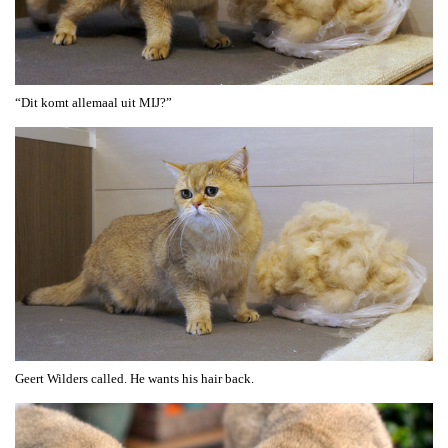
“Dit komt allemaal uit MIJ?”
Geert Wilders called. He wants his hair back.