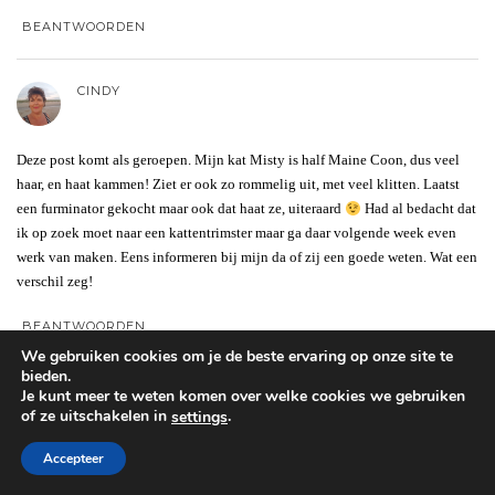
BEANTWOORDEN
CINDY
Deze post komt als geroepen. Mijn kat Misty is half Maine Coon, dus veel
haar, en haat kammen! Ziet er ook zo rommelig uit, met veel klitten. Laatst
een furminator gekocht maar ook dat haat ze, uiteraard
Had al bedacht dat
ik op zoek moet naar een kattentrimster maar ga daar volgende week even
werk van maken. Eens informeren bij mijn da of zij een goede weten. Wat een
verschil zeg!
BEANTWOORDEN
We gebruiken cookies om je de beste ervaring op onze site te
bieden.
VEERLE
Je kunt meer te weten komen over welke cookies we gebruiken
of ze uitschakelen in
.
settings
Accepteer
Wauw ze zien er echt weer goed uit! Ik heb stage gelopen in een trimsalon en
daar kwamen ook wat mensen met katten.