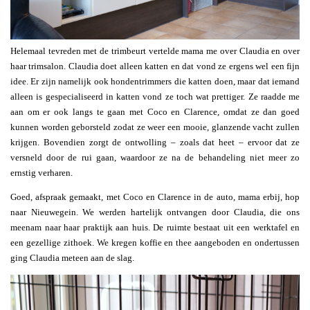
Helemaal tevreden met de trimbeurt vertelde mama me over Claudia en over
haar trimsalon. Claudia doet alleen katten en dat vond ze ergens wel een fijn
idee. Er zijn namelijk ook hondentrimmers die katten doen, maar dat iemand
alleen is gespecialiseerd in katten vond ze toch wat prettiger. Ze raadde me
aan om er ook langs te gaan met Coco en Clarence, omdat ze dan goed
kunnen worden geborsteld zodat ze weer een mooie, glanzende vacht zullen
krijgen. Bovendien zorgt de ontwolling – zoals dat heet – ervoor dat ze
versneld door de rui gaan, waardoor ze na de behandeling niet meer zo
ernstig verharen.
Goed, afspraak gemaakt, met Coco en Clarence in de auto, mama erbij, hop
naar Nieuwegein. We werden hartelijk ontvangen door Claudia, die ons
meenam naar haar praktijk aan huis. De ruimte bestaat uit een werktafel en
een gezellige zithoek. We kregen koffie en thee aangeboden en ondertussen
ging Claudia meteen aan de slag.