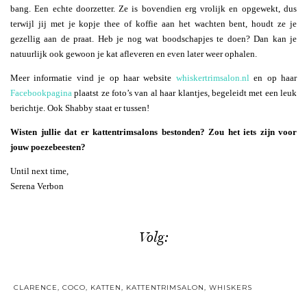
bang. Een echte doorzetter. Ze is bovendien erg vrolijk en opgewekt, dus
terwijl jij met je kopje thee of koffie aan het wachten bent, houdt ze je
gezellig aan de praat. Heb je nog wat boodschapjes te doen? Dan kan je
natuurlijk ook gewoon je kat afleveren en even later weer ophalen.
Meer informatie vind je op haar website
whiskertrimsalon.nl
en op haar
Facebookpagina
plaatst ze foto’s van al haar klantjes, begeleidt met een leuk
berichtje. Ook Shabby staat er tussen!
Wisten jullie dat er kattentrimsalons bestonden? Zou het iets zijn voor
jouw poezebeesten?
Until next time,
Serena Verbon
Volg:
CLARENCE
,
COCO
,
KATTEN
,
KATTENTRIMSALON
,
WHISKERS